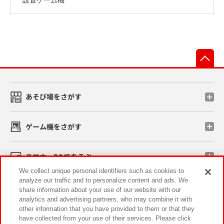
先
あそび場をさがす
ゲーム機をさがす
スマホ・PCであそぶ
We collect unique personal identifiers such as cookies to
analyze our traffic and to personalize content and ads. We
イベント・キャンペーン
share information about your use of our website with our
analytics and advertising partners, who may combine it with
other information that you have provided to them or that they
have collected from your use of their services. Please click