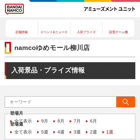
店舗情報
イベント&ニュース
入荷プライズ
設置ゲーム機
namcoゆめモール柳川店
入荷景品・プライズ情報
登場月
全て表示
9月
8月
7月
6月
登場週
全て表示
5週
4週
3週
2週
1週