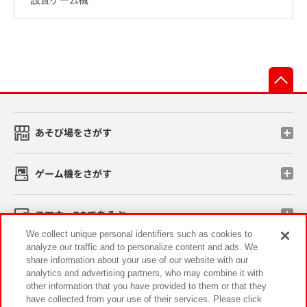
先
あそび場をさがす
ゲーム機をさがす
スマホ・PCであそぶ
We collect unique personal identifiers such as cookies to
analyze our traffic and to personalize content and ads. We
イベント・キャンペーン
share information about your use of our website with our
analytics and advertising partners, who may combine it with
other information that you have provided to them or that they
have collected from your use of their services. Please click