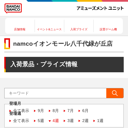
店舗情報
イベント&ニュース
入荷プライズ
設置ゲーム機
namcoイオンモール八千代緑が丘店
入荷景品・プライズ情報
登場月
全て表示
9月
8月
7月
6月
登場週
全て表示
5週
4週
3週
2週
1週