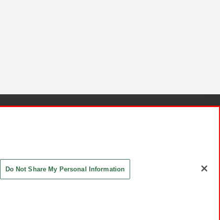
針と検証結果
お取引先さまとともに
お問い合わせ
Do Not Share My Personal Information
ASHIKI Co., Ltd. All Rights Reserved.