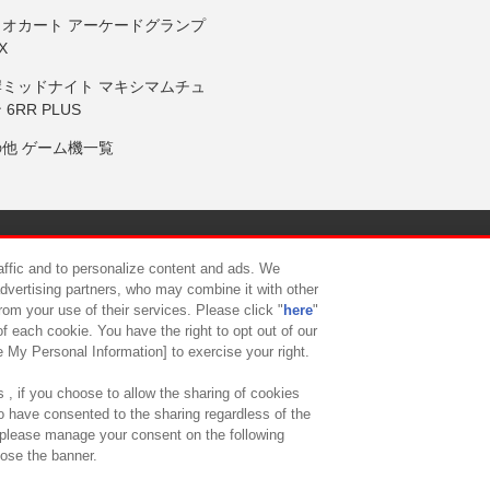
リオカート アーケードグランプ
X
岸ミッドナイト マキシマムチュ
 6RR PLUS
の他 ゲーム機一覧
サイトポリシー
プライバシーポリシー
ウェブアクセシビリティ方
raffic and to personalize content and ads. We
advertising partners, who may combine it with other
rom your use of their services. Please click "
here
"
供について
カスタマーハラスメント対応方針
よくあるご質問・
f each cookie. You have the right to opt out of our
e My Personal Information] to exercise your right.
 , if you choose to allow the sharing of cookies
to have consented to the sharing regardless of the
, please manage your consent on the following
lose the banner.
ndai Namco Amusement Lab Inc.
©Bandai Namco Experience Inc.
©HANAY