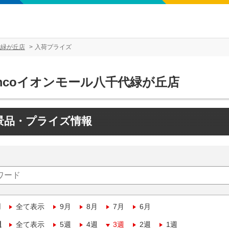
代緑が丘店
入荷プライズ
mcoイオンモール八千代緑が丘店
景品・プライズ情報
月
全て表示
9月
8月
7月
6月
週
全て表示
5週
4週
3週
2週
1週