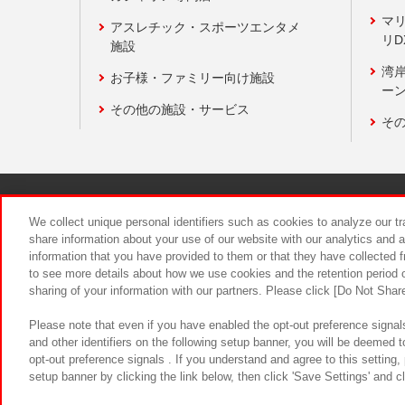
マ
アスレチック・スポーツエンタメ
リD
施設
湾
お子様・ファミリー向け施設
ーン
その他の施設・サービス
そ
関連会社
サステナビリティ
We collect unique personal identifiers such as cookies to analyze our t
share information about your use of our website with our analytics and 
information that you have provided to them or that they have collected f
食品のご提
to see more details about how we use cookies and the retention period o
sharing of your information with our partners. Please click [Do Not Shar
Please note that even if you have enabled the opt-out preference signals
and other identifiers on the following setup banner, you will be deemed 
opt-out preference signals . If you understand and agree to this setting
setup banner by clicking the link below, then click 'Save Settings' and c
©Bandai Namco Amusement Inc.
©Ba