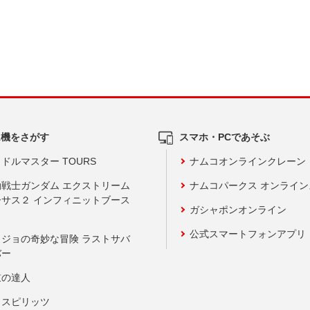
ム機をさがす
スマホ・PCであそぶ
ドルマスター TOURS
ナムコオンラインクレーン
動戦士ガンダム エクストリーム
ナムコパークス オンライ
ーサス２ インフィニットブース
ガシャポンオンライン
公式スマートフォンアプリ
ョジョの奇妙な冒険 ラストサバ
バー
鼓の達人
りスピリッツ