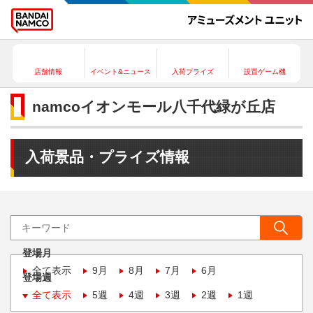
店舗情報
イベント&ニュース
入荷プライズ
設置ゲーム機
namcoイオンモール八千代緑が丘店
入荷景品・プライズ情報
登場月
全て表示
9月
8月
7月
6月
登場週
全て表示
5週
4週
3週
2週
1週