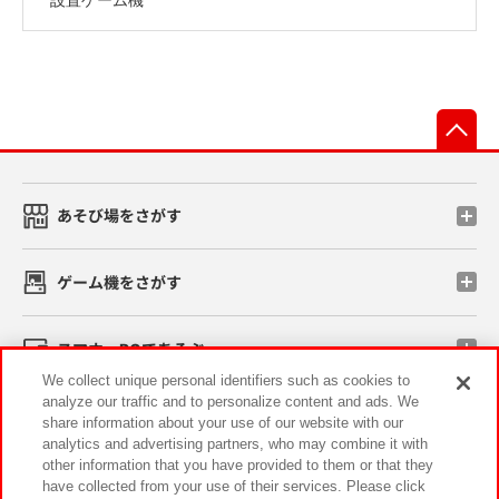
先
あそび場をさがす
ゲーム機をさがす
スマホ・PCであそぶ
We collect unique personal identifiers such as cookies to
analyze our traffic and to personalize content and ads. We
イベント・キャンペーン
share information about your use of our website with our
analytics and advertising partners, who may combine it with
other information that you have provided to them or that they
have collected from your use of their services. Please click