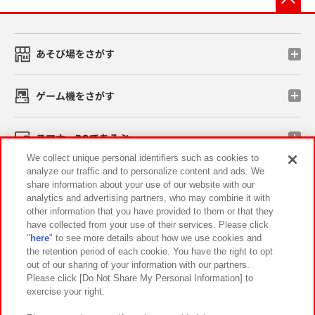
あそび場をさがす
ゲーム機をさがす
スマホ・PCであそぶ
We collect unique personal identifiers such as cookies to
analyze our traffic and to personalize content and ads. We
イベント・キャンペーン
share information about your use of our website with our
analytics and advertising partners, who may combine it with
other information that you have provided to them or that they
have collected from your use of their services. Please click
"
here
" to see more details about how we use cookies and
関連会社
サステナビリティ
サイトポリシー
the retention period of each cookie. You have the right to opt
out of our sharing of your information with our partners.
プライバシーポリシー
ウェブアクセシビリティ方針と検証結果
Please click [Do Not Share My Personal Information] to
exercise your right.
お取引先さまとともに
食品のご提供について