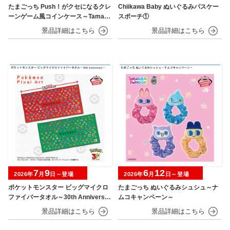
たまごっち Push！がクセになるクレ
Chiikawa Baby ぬいぐるみパスケー
ーンゲーム風コインケース～Tamago
スポーチ①
tchi Paradise～
7
9
6
12
2026年
月
日～登場
2026年
月
日～登場
ポケットモンスター ビッグマイクロ
たまごっち ぬいぐるみシュシュ～ナ
ファイバータオル～30th Anniversar
ムコキャンペーン～
y～