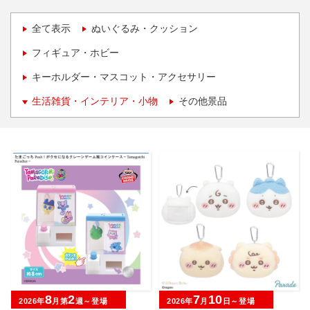
全て表示
ぬいぐるみ・クッション
フィギュア・ホビー
キーホルダー・マスコット・アクセサリー
生活雑貨・インテリア・小物
その他景品
8
2
7
10
2026年
月第
週～登場
2026年
月
日～登場