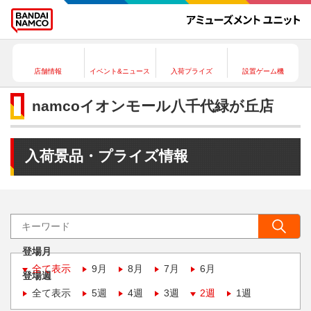
店舗情報
イベント&ニュース
入荷プライズ
設置ゲーム機
namcoイオンモール八千代緑が丘店
入荷景品・プライズ情報
登場月
全て表示
9月
8月
7月
6月
登場週
全て表示
5週
4週
3週
2週
1週