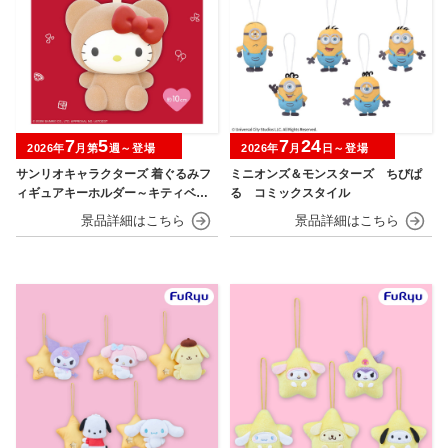
7
5
7
24
2026年
月第
週～登場
2026年
月
日～登場
サンリオキャラクターズ 着ぐるみフ
ミニオンズ＆モンスターズ ちびぱ
ィギュアキーホルダー～キティベアv
る コミックスタイル
er.～