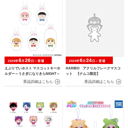
6
26
6
24
2026年
月
日～登場
2026年
月
日～登場
えぶりでいホスト マスコットキーホ
HARIBO アクリルフレークマスコ
ルダー～うさぎになりきらNIGHT～
ット 【ナムコ限定】