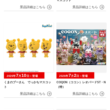
マスコット
7
10
7
2
2026年
月
日～登場
2026年
月
日～登場
くまのプーさん でっかちマスコッ
COQON（ココン）レオパードST・N
ト
（特）