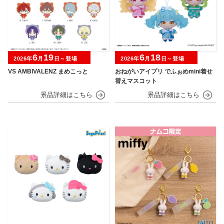
6
19
6
18
2026年
月
日～登場
2026年
月
日～登場
VS AMBIVALENZ まめこっと
おねがいアイプリ でふぉめmini着せ
替えマスコット