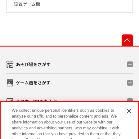
設置ゲーム機
先
あそび場をさがす
ゲーム機をさがす
スマホ・PCであそぶ
We collect unique personal identifiers such as cookies to
analyze our traffic and to personalize content and ads. We
イベント・キャンペーン
share information about your use of our website with our
analytics and advertising partners, who may combine it with
other information that you have provided to them or that they