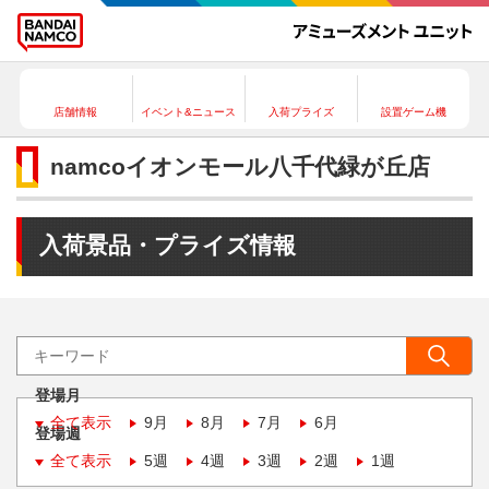
店舗情報
イベント&ニュース
入荷プライズ
設置ゲーム機
namcoイオンモール八千代緑が丘店
入荷景品・プライズ情報
登場月
全て表示
9月
8月
7月
6月
登場週
全て表示
5週
4週
3週
2週
1週