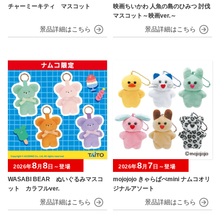
チャーミーキティ マスコット
映画ちいかわ 人魚の島のひみつ 討伐
マスコット～映画ver.～
8
8
8
7
2026年
月
日～登場
2026年
月
日～登場
WASABI BEAR ぬいぐるみマスコ
mojojojo きゃらぱぺmini ナムコオリ
ット カラフルver.
ジナルアソート