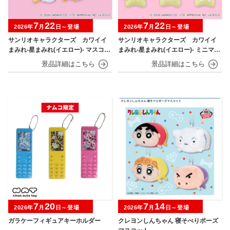
7
22
7
22
2026年
月
日～登場
2026年
月
日～登場
サンリオキャラクターズ カワイイ
サンリオキャラクターズ カワイイ
まみれ-星まみれ(イエロー)- マスコッ
まみれ-星まみれ(イエロー)- ミニマス
ト
コット
7
20
7
14
2026年
月
日～登場
2026年
月
日～登場
ガラケーフィギュアキーホルダー
クレヨンしんちゃん 寝そべりポーズ