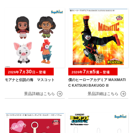
7
30
7
5
2026年
月
日～登場
2026年
月第
週～登場
モアナと伝説の海 マスコット
僕のヒーローアカデミア MAXIMATI
C KATSUKI BAKUGO Ⅲ