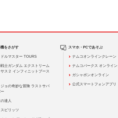
ム機をさがす
スマホ・PCであそぶ
ドルマスター TOURS
ナムコオンラインクレーン
動戦士ガンダム エクストリーム
ナムコパークス オンライ
ーサス２ インフィニットブース
ガシャポンオンライン
公式スマートフォンアプリ
ョジョの奇妙な冒険 ラストサバ
バー
鼓の達人
りスピリッツ