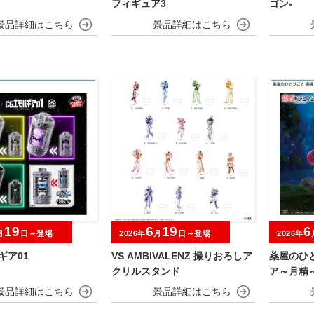
フィギュア3
ゴン-
19
6
19
6
月
日～登場
2026年
月
日～登場
2026年
ギア01
VS AMBIVALENZ 撮りおろしア
薬屋のひと
クリルスタンド
ア～月精