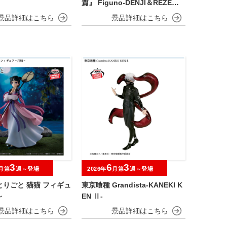
篇』 Figuno-DENJI＆REZE＆C
HAINSAW MAN＆BOMB-
3
6
3
月第
週～登場
2026年
月第
週～登場
りごと 猫猫 フィギュ
東京喰種 Grandista-KANEKI K
～
EN Ⅱ-