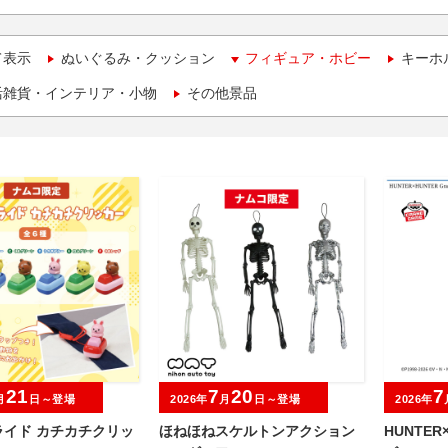
て表示
ぬいぐるみ・クッション
フィギュア・ホビー
キーホ
活雑貨・インテリア・小物
その他景品
21
7
20
7
月
日～登場
2026年
月
日～登場
2026年
ライド カチカチクリッ
ほねほねスケルトンアクション
HUNTER×