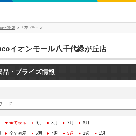
代緑が丘店
入荷プライズ
mcoイオンモール八千代緑が丘店
景品・プライズ情報
月
全て表示
9月
8月
7月
6月
週
全て表示
5週
4週
3週
2週
1週