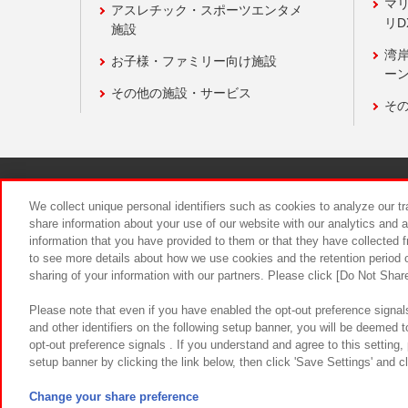
マ
アスレチック・スポーツエンタメ
リD
施設
湾
お子様・ファミリー向け施設
ーン
その他の施設・サービス
そ
関連会社
サステナビリティ
We collect unique personal identifiers such as cookies to analyze our t
share information about your use of our website with our analytics and 
information that you have provided to them or that they have collected f
食品のご提
to see more details about how we use cookies and the retention period o
sharing of your information with our partners. Please click [Do Not Shar
Please note that even if you have enabled the opt-out preference signals
and other identifiers on the following setup banner, you will be deemed 
opt-out preference signals . If you understand and agree to this setting
setup banner by clicking the link below, then click 'Save Settings' and c
©Bandai Namco Amusement Inc.
©Ba
Change your share preference