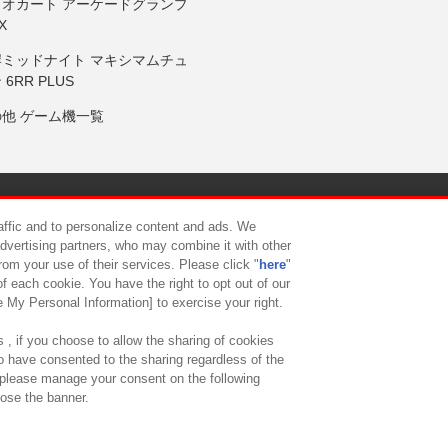
リオカート アーケードグランプ
X
岸ミッドナイト マキシマムチュ
 6RR PLUS
の他 ゲーム機一覧
サイトポリシー
プライバシーポリシー
ウェブアクセシビリティ方
raffic and to personalize content and ads. We
advertising partners, who may combine it with other
rom your use of their services. Please click "
here
"
供について
カスタマーハラスメント対応方針
よくあるご質問・
f each cookie. You have the right to opt out of our
e My Personal Information] to exercise your right.
 , if you choose to allow the sharing of cookies
to have consented to the sharing regardless of the
, please manage your consent on the following
lose the banner.
ndai Namco Amusement Lab Inc.
©Bandai Namco Experience Inc.
©HANAY