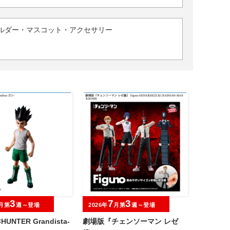
ルダー・マスコット・アクセサリー
3
7
3
月第
週～登場
2026年
月第
週～登場
HUNTER Grandista-
劇場版『チェンソーマン レゼ