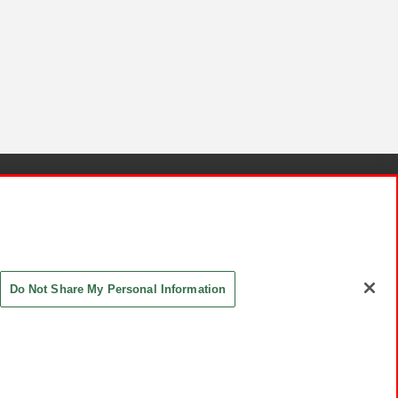
針と検証結果
お取引先さまとともに
お問い合わせ
Do Not Share My Personal Information
ASHIKI Co., Ltd. All Rights Reserved.