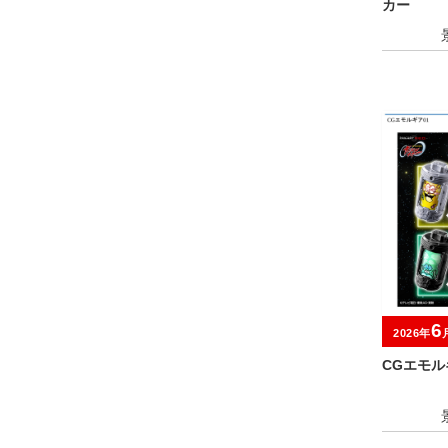
カー
6
2026年
CGエモル