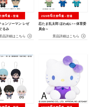
4
6
4
月第
週～登場
2026年
月第
週～登場
チェンソーマン レゼ
忍たま乱太郎 ほわぬい～体育委
ぐるみ
員会～
4
6
4