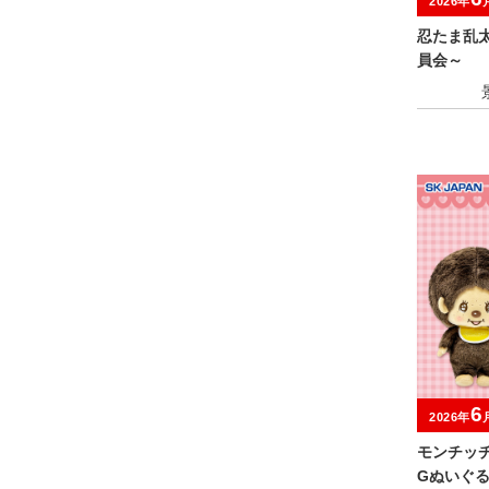
2026年
忍たま乱
員会～
6
2026年
モンチッチ
Gぬいぐ