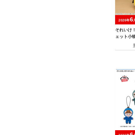
6
2026年
それいけ
ェット小
6