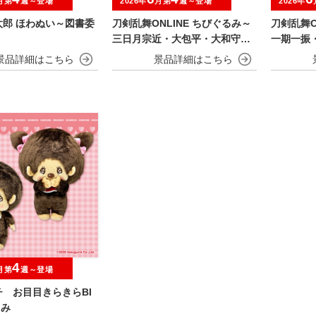
月第
週～登場
2026年
月第
週～登場
2026年
太郎 ほわぬい～図書委
刀剣乱舞ONLINE ちびぐるみ～
刀剣乱舞O
三日月宗近・大包平・大和守安
一期一振
定・篭手切江・豊前江～
兼定・堀
4
月第
週～登場
 お目目きらきらBI
るみ