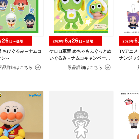
26
6
26
6
月
日～登場
2026年
月
日～登場
2026年
曹 ちびぐるみ～ナムコ
ケロロ軍曹 めちゃもふぐっとぬ
TVアニメ
ーン～
いぐるみ－ナムコキャンペーン
ナンジャ
－
ャイにゃF