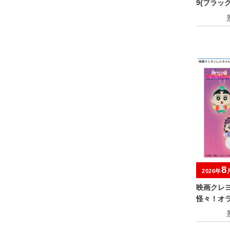
9(ブラッ
アソート
8
2026年
映画クレ
怪々！オ
みにぬい