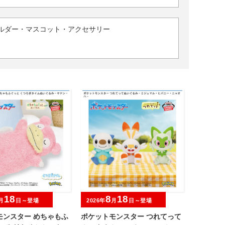
ルダー・マスコット・アクセサリー
18
8
18
月
日～登場
2026年
月
日～登場
モンスター めちゃもふ
ポケットモンスター つれてって