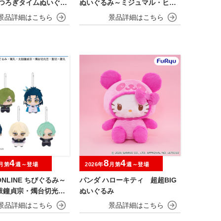
くつろぎタイムぬいぐる
ぬいぐるみ～ミジュマル・ヒバ
ン～
ニー・ニャオハ～
4
8
4
月第
週～登場
2026年
月第
週～登場
NLINE ちびぐるみ～
パンダ ハローキティ 超超BIG
鼓鐘貞宗・燭台切光
ぬいぐるみ
・膝丸～