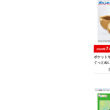
7
2026年
ポケット
ぐっとぬ
ンズ～イー