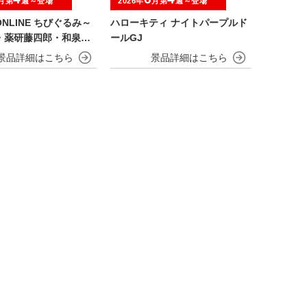
月第
週～登場
2026年
月第
週～登場
NLINE ちびぐるみ～
ハローキティ ナイトパープルド
・薬研藤四郎・和泉守
ールGJ
川国広・鶴丸国永～