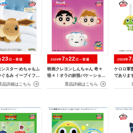
23
7
22
7
月
日～登場
2026年
月
日～登場
2026年
モンスター めちゃもふ
映画クレヨンしんちゃん 奇々
ケロロ軍
いぐるみ イーブイフレ
怪々！オラの妖怪バケ～ション
であります～
ブイ～おひるねver.
ぬいぐるみ巾着