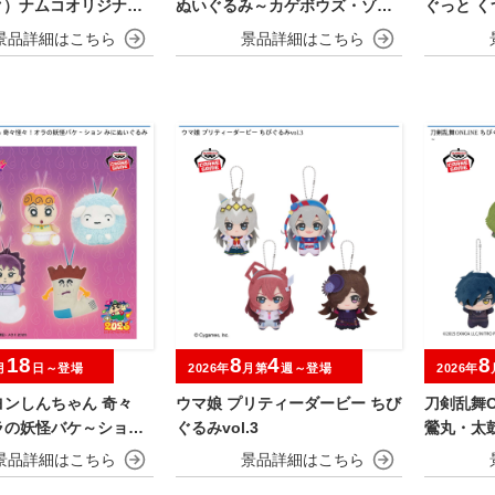
ク）ナムコオリジナル
ぬいぐるみ～カゲボウズ・ゾロ
ぐっと 
ア～
み～ヤド
18
8
4
8
月
日～登場
2026年
月第
週～登場
2026年
ヨンしんちゃん 奇々
ウマ娘 プリティーダービー ちび
刀剣乱舞O
ラの妖怪バケ～ション
ぐるみvol.3
鶯丸・太
ぐるみ
忠・髭切