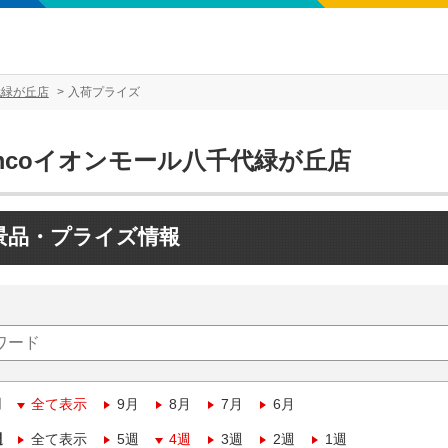
代緑が丘店
入荷プライズ
mcoイオンモール八千代緑が丘店
景品・プライズ情報
月
全て表示
9月
8月
7月
6月
週
全て表示
5週
4週
3週
2週
1週