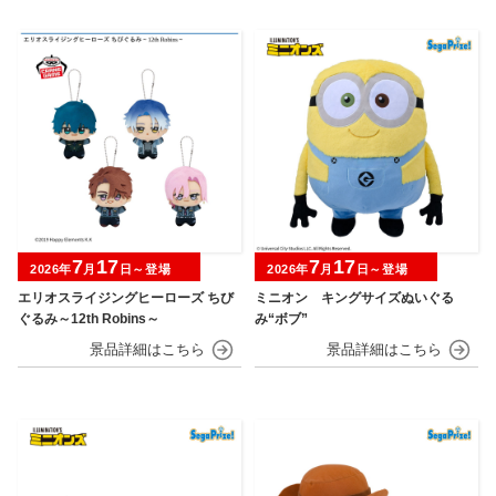
7
17
7
17
2026年
月
日～登場
2026年
月
日～登場
エリオスライジングヒーローズ ちび
ミニオン キングサイズぬいぐる
ぐるみ～12th Robins～
み“ボブ”