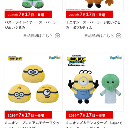
7
17
7
17
2026年
月
日～登場
2026年
月
日～登場
バズ・ライトイヤー スーパーラー
ミニオン スーパーラージぬいぐる
ジぬいぐるみ
み ボブ&ティム
7
17
7
17
2026年
月
日～登場
2026年
月
日～登場
ミニオン プレミアムモチーフクッ
ミニオンズ＆モンスターズ Lぬいぐ