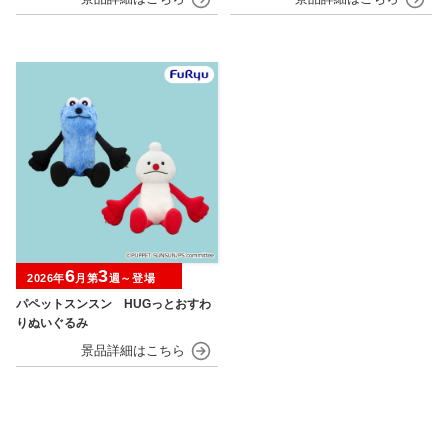
6
3
2026年
月第
週～登場
パペットスンスン HUGっとおすわ
りぬいぐるみ