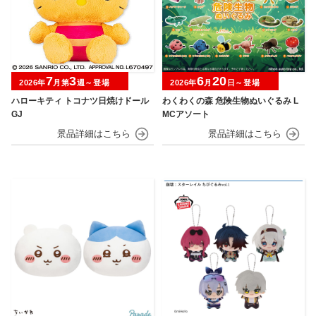
7
3
6
20
2026年
月第
週～登場
2026年
月
日～登場
ハローキティ トコナツ日焼けドール
わくわくの森 危険生物ぬいぐるみ L
GJ
MCアソート