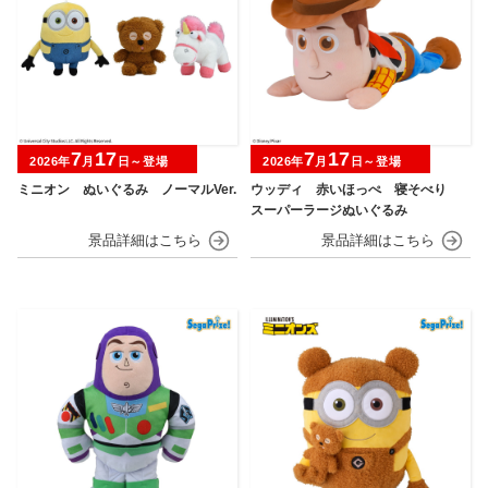
7
17
7
17
2026年
月
日～登場
2026年
月
日～登場
ミニオン ぬいぐるみ ノーマルVer.
ウッディ 赤いほっぺ 寝そべり
スーパーラージぬいぐるみ