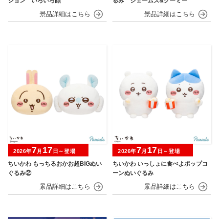
ション いろいろ顔
るみ ジェームズ&グーミー
7
17
7
17
2026年
月
日～登場
2026年
月
日～登場
ちいかわ もっちるおかお超BIGぬい
ちいかわ いっしょに食べよポップコ
ぐるみ②
ーンぬいぐるみ