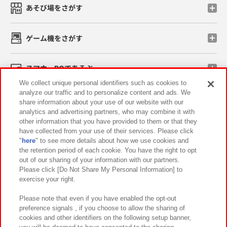
あそび場をさがす
ゲーム機をさがす
スマホ・PCであそぶ
We collect unique personal identifiers such as cookies to
analyze our traffic and to personalize content and ads. We
イベント・キャンペーン
share information about your use of our website with our
analytics and advertising partners, who may combine it with
other information that you have provided to them or that they
have collected from your use of their services. Please click
"
here
" to see more details about how we use cookies and
関連会社
サステナビリティ
サイトポリシー
the retention period of each cookie. You have the right to opt
out of our sharing of your information with our partners.
プライバシーポリシー
ウェブアクセシビリティ方針と検証結果
Please click [Do Not Share My Personal Information] to
exercise your right.
お取引先さまとともに
食品のご提供について
カスタマーハラスメント対応方針
よくあるご質問・お問い合わせ
Please note that even if you have enabled the opt-out
preference signals , if you choose to allow the sharing of
cookies and other identifiers on the following setup banner,