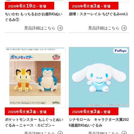
6
19
6
3
2026年
月
日～登場
2026年
月第
週～登場
ちいかわ もっちるおかお超BIGぬい
崩壊：スターレイル ちびぐるみvol.1
ぐるみ①
6
3
6
3
2026年
月第
週～登場
2026年
月第
週～登場
ポケットモンスター もふぐっとぬい
シナモロール キャラクター大賞202
ぐるみ～ニャース・カビゴン～
6超超BIGぬいぐるみ