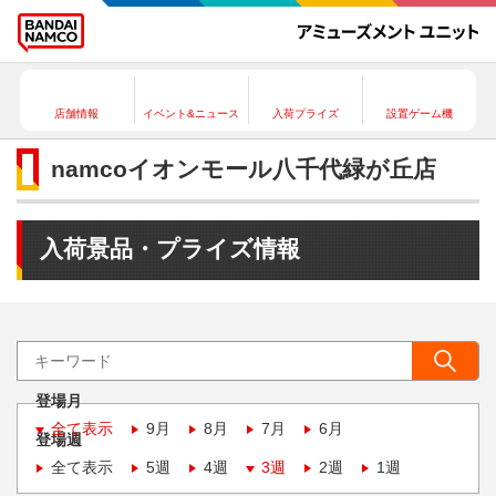
店舗情報
イベント&ニュース
入荷プライズ
設置ゲーム機
namcoイオンモール八千代緑が丘店
入荷景品・プライズ情報
登場月
全て表示
9月
8月
7月
6月
登場週
全て表示
5週
4週
3週
2週
1週