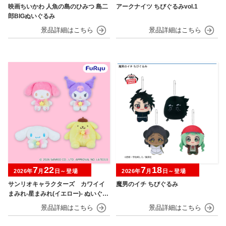
映画ちいかわ 人魚の島のひみつ 島二
アークナイツ ちびぐるみvol.1
郎BIGぬいぐるみ
7
22
7
18
2026年
月
日～登場
2026年
月
日～登場
サンリオキャラクターズ カワイイ
魔男のイチ ちびぐるみ
まみれ-星まみれ(イエロー)- ぬいぐる
み