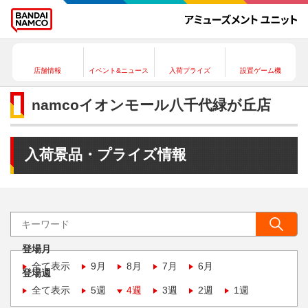
店舗情報
イベント&ニュース
入荷プライズ
設置ゲーム機
namcoイオンモール八千代緑が丘店
入荷景品・プライズ情報
登場月
全て表示
9月
8月
7月
6月
登場週
全て表示
5週
4週
3週
2週
1週