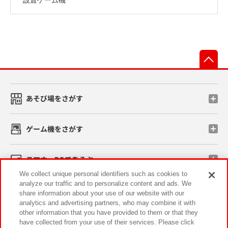
先
あそび場をさがす
ゲーム機をさがす
スマホ・PCであそぶ
We collect unique personal identifiers such as cookies to
analyze our traffic and to personalize content and ads. We
イベント・キャンペーン
share information about your use of our website with our
analytics and advertising partners, who may combine it with
other information that you have provided to them or that they
have collected from your use of their services. Please click