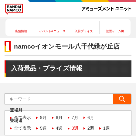
店舗情報
イベント&ニュース
入荷プライズ
設置ゲーム機
namcoイオンモール八千代緑が丘店
入荷景品・プライズ情報
登場月
全て表示
9月
8月
7月
6月
登場週
全て表示
5週
4週
3週
2週
1週