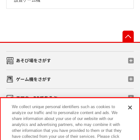
先
あそび場をさがす
ゲーム機をさがす
スマホ・PCであそぶ
We collect unique personal identifiers such as cookies to
analyze our traffic and to personalize content and ads. We
イベント・キャンペーン
share information about your use of our website with our
analytics and advertising partners, who may combine it with
other information that you have provided to them or that they
have collected from your use of their services. Please click