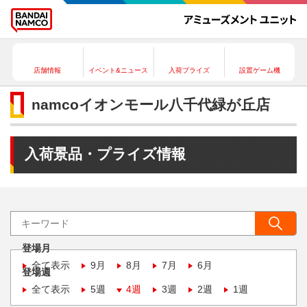
店舗情報
イベント&ニュース
入荷プライズ
設置ゲーム機
namcoイオンモール八千代緑が丘店
入荷景品・プライズ情報
登場月
全て表示
9月
8月
7月
6月
登場週
全て表示
5週
4週
3週
2週
1週