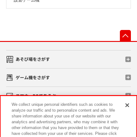
先
あそび場をさがす
ゲーム機をさがす
スマホ・PCであそぶ
We collect unique personal identifiers such as cookies to
analyze our traffic and to personalize content and ads. We
イベント・キャンペーン
share information about your use of our website with our
analytics and advertising partners, who may combine it with
other information that you have provided to them or that they
have collected from your use of their services. Please click