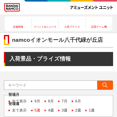
店舗情報
イベント&ニュース
入荷プライズ
設置ゲーム機
namcoイオンモール八千代緑が丘店
入荷景品・プライズ情報
登場月
全て表示
9月
8月
7月
6月
登場週
全て表示
5週
4週
3週
2週
1週