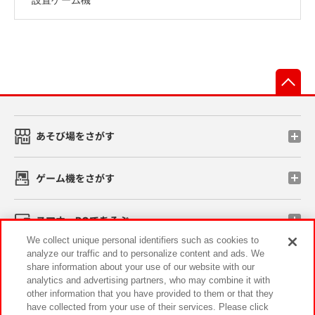
先
あそび場をさがす
ゲーム機をさがす
スマホ・PCであそぶ
We collect unique personal identifiers such as cookies to
analyze our traffic and to personalize content and ads. We
イベント・キャンペーン
share information about your use of our website with our
analytics and advertising partners, who may combine it with
other information that you have provided to them or that they
have collected from your use of their services. Please click