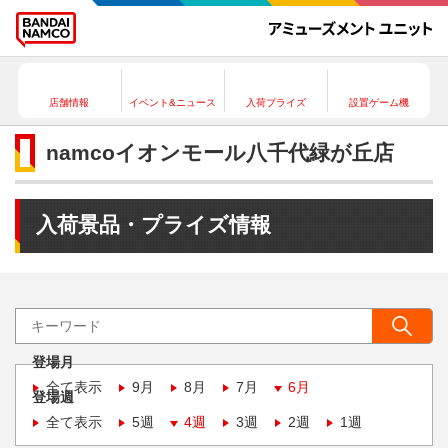
店舗情報
イベント&ニュース
入荷プライズ
設置ゲーム機
namcoイオンモール八千代緑が丘店
入荷景品・プライズ情報
登場月
全て表示
9月
8月
7月
6月
登場週
全て表示
5週
4週
3週
2週
1週