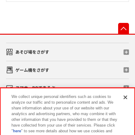
先
あそび場をさがす
ゲーム機をさがす
スマホ・PCであそぶ
We collect unique personal identifiers such as cookies to
analyze our traffic and to personalize content and ads. We
イベント・キャンペーン
share information about your use of our website with our
analytics and advertising partners, who may combine it with
other information that you have provided to them or that they
have collected from your use of their services. Please click
"
here
" to see more details about how we use cookies and
関連会社
サステナビリティ
サイトポリシー