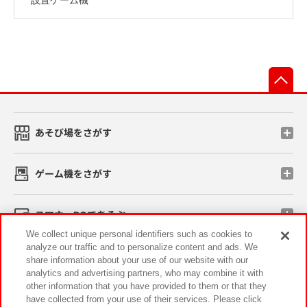
先
あそび場をさがす
ゲーム機をさがす
スマホ・PCであそぶ
We collect unique personal identifiers such as cookies to
analyze our traffic and to personalize content and ads. We
イベント・キャンペーン
share information about your use of our website with our
analytics and advertising partners, who may combine it with
other information that you have provided to them or that they
have collected from your use of their services. Please click