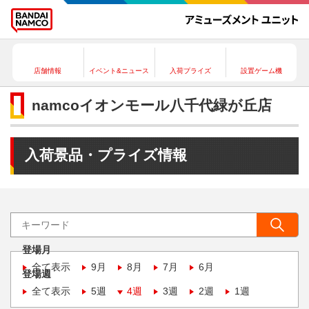
店舗情報
イベント&ニュース
入荷プライズ
設置ゲーム機
namcoイオンモール八千代緑が丘店
入荷景品・プライズ情報
登場月
全て表示
9月
8月
7月
6月
登場週
全て表示
5週
4週
3週
2週
1週