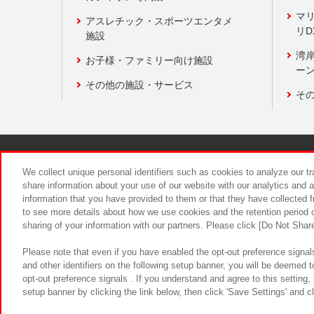
マ
アスレチック・スポーツエンタメ
リD
施設
湾
お子様・ファミリー向け施設
ーン
その他の施設・サービス
そ
関連会社
サステナビリティ
We collect unique personal identifiers such as cookies to analyze our t
share information about your use of our website with our analytics and 
information that you have provided to them or that they have collected f
食品のご提
to see more details about how we use cookies and the retention period o
sharing of your information with our partners. Please click [Do Not Shar
Please note that even if you have enabled the opt-out preference signals
and other identifiers on the following setup banner, you will be deemed 
opt-out preference signals . If you understand and agree to this setting
setup banner by clicking the link below, then click 'Save Settings' and c
©Bandai Namco Amusement Inc.
©Ba