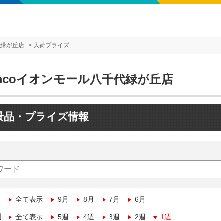
代緑が丘店
入荷プライズ
mcoイオンモール八千代緑が丘店
景品・プライズ情報
月
全て表示
9月
8月
7月
6月
週
全て表示
5週
4週
3週
2週
1週