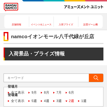
店舗情報
イベント&ニュース
入荷プライズ
設置ゲーム機
namcoイオンモール八千代緑が丘店
入荷景品・プライズ情報
登場月
全て表示
9月
8月
7月
6月
登場週
全て表示
5週
4週
3週
2週
1週