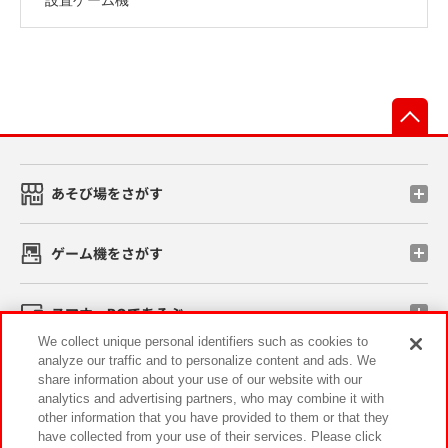
先
あそび場をさがす
ゲーム機をさがす
スマホ・PCであそぶ
We collect unique personal identifiers such as cookies to
analyze our traffic and to personalize content and ads. We
イベント・キャンペーン
share information about your use of our website with our
analytics and advertising partners, who may combine it with
other information that you have provided to them or that they
have collected from your use of their services. Please click