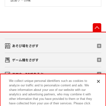
先
あそび場をさがす
ゲーム機をさがす
スマホ・PCであそぶ
We collect unique personal identifiers such as cookies to
analyze our traffic and to personalize content and ads. We
イベント・キャンペーン
share information about your use of our website with our
analytics and advertising partners, who may combine it with
other information that you have provided to them or that they
have collected from your use of their services. Please click