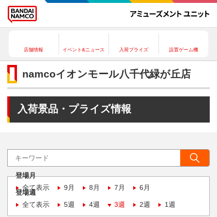
店舗情報
イベント&ニュース
入荷プライズ
設置ゲーム機
namcoイオンモール八千代緑が丘店
入荷景品・プライズ情報
登場月
全て表示
9月
8月
7月
6月
登場週
全て表示
5週
4週
3週
2週
1週