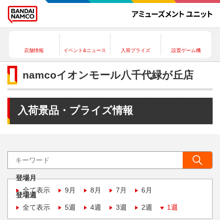
店舗情報
イベント&ニュース
入荷プライズ
設置ゲーム機
namcoイオンモール八千代緑が丘店
入荷景品・プライズ情報
登場月
全て表示
9月
8月
7月
6月
登場週
全て表示
5週
4週
3週
2週
1週