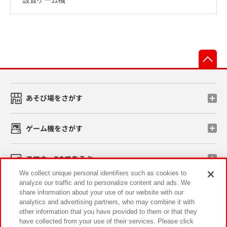
先
あそび場をさがす
ゲーム機をさがす
スマホ・PCであそぶ
We collect unique personal identifiers such as cookies to
analyze our traffic and to personalize content and ads. We
イベント・キャンペーン
share information about your use of our website with our
analytics and advertising partners, who may combine it with
other information that you have provided to them or that they
have collected from your use of their services. Please click