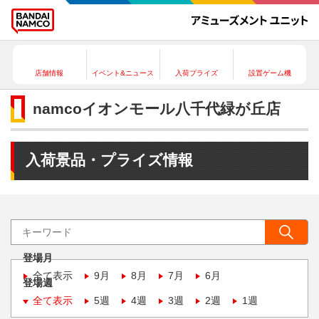
店舗情報
イベント&ニュース
入荷プライズ
設置ゲーム機
namcoイオンモール八千代緑が丘店
入荷景品・プライズ情報
登場月
全て表示
9月
8月
7月
6月
登場週
全て表示
5週
4週
3週
2週
1週