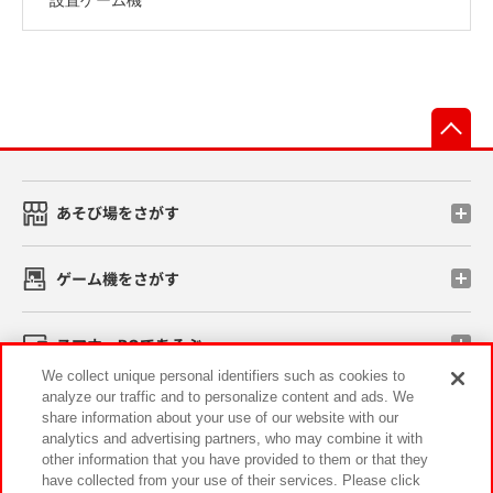
先
あそび場をさがす
ゲーム機をさがす
スマホ・PCであそぶ
We collect unique personal identifiers such as cookies to
analyze our traffic and to personalize content and ads. We
イベント・キャンペーン
share information about your use of our website with our
analytics and advertising partners, who may combine it with
other information that you have provided to them or that they
have collected from your use of their services. Please click