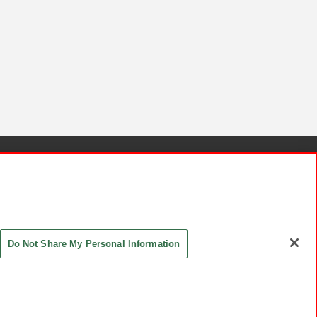
針と検証結果
お取引先さまとともに
お問い合わせ
Do Not Share My Personal Information
ASHIKI Co., Ltd. All Rights Reserved.