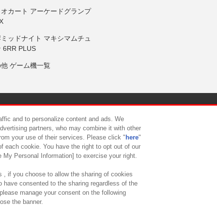
リオカート アーケードグランプ
X
岸ミッドナイト マキシマムチュ
 6RR PLUS
の他 ゲーム機一覧
サイトポリシー
プライバシーポリシー
ウェブアクセシビリティ方
raffic and to personalize content and ads. We
advertising partners, who may combine it with other
rom your use of their services. Please click "
here
"
供について
カスタマーハラスメント対応方針
よくあるご質問・
f each cookie. You have the right to opt out of our
e My Personal Information] to exercise your right.
 , if you choose to allow the sharing of cookies
to have consented to the sharing regardless of the
, please manage your consent on the following
lose the banner.
ndai Namco Amusement Lab Inc.
©Bandai Namco Experience Inc.
©HANAY