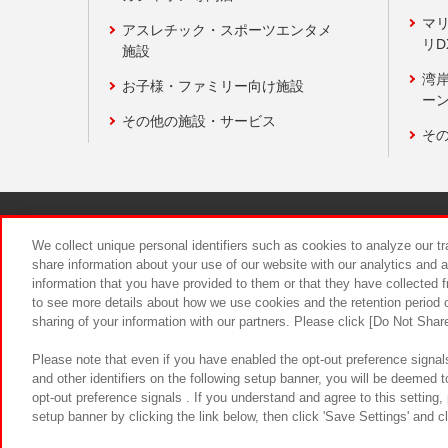
マ
アスレチック・スポーツエンタメ
リD
施設
湾
お子様・ファミリー向け施設
ーン
その他の施設・サービス
そ
関連会社
サステナビリティ
We collect unique personal identifiers such as cookies to analyze our t
share information about your use of our website with our analytics and 
information that you have provided to them or that they have collected f
食品のご提
to see more details about how we use cookies and the retention period o
sharing of your information with our partners. Please click [Do Not Shar
Please note that even if you have enabled the opt-out preference signals
and other identifiers on the following setup banner, you will be deemed 
opt-out preference signals . If you understand and agree to this setting
setup banner by clicking the link below, then click 'Save Settings' and c
©Bandai Namco Amusement Inc.
©Ba