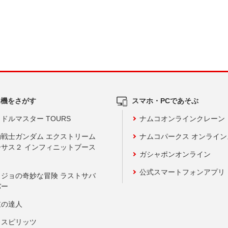
ム機をさがす
スマホ・PCであそぶ
ドルマスター TOURS
ナムコオンラインクレーン
動戦士ガンダム エクストリーム
ナムコパークス オンライ
ーサス２ インフィニットブース
ガシャポンオンライン
公式スマートフォンアプリ
ョジョの奇妙な冒険 ラストサバ
バー
鼓の達人
りスピリッツ