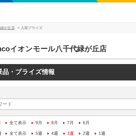
代緑が丘店
入荷プライズ
mcoイオンモール八千代緑が丘店
景品・プライズ情報
月
全て表示
9月
8月
7月
6月
週
全て表示
5週
4週
3週
2週
1週