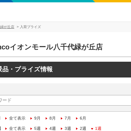
代緑が丘店
入荷プライズ
mcoイオンモール八千代緑が丘店
景品・プライズ情報
月
全て表示
9月
8月
7月
6月
週
全て表示
5週
4週
3週
2週
1週