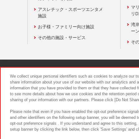
マ
アスレチック・スポーツエンタメ
リD
施設
湾
お子様・ファミリー向け施設
ーン
その他の施設・サービス
そ
関連会社
サステナビリティ
We collect unique personal identifiers such as cookies to analyze our t
share information about your use of our website with our analytics and 
information that you have provided to them or that they have collected f
食品のご提
to see more details about how we use cookies and the retention period o
sharing of your information with our partners. Please click [Do Not Shar
Please note that even if you have enabled the opt-out preference signals
and other identifiers on the following setup banner, you will be deemed 
opt-out preference signals . If you understand and agree to this setting
setup banner by clicking the link below, then click 'Save Settings' and c
©Bandai Namco Amusement Inc.
©Ba