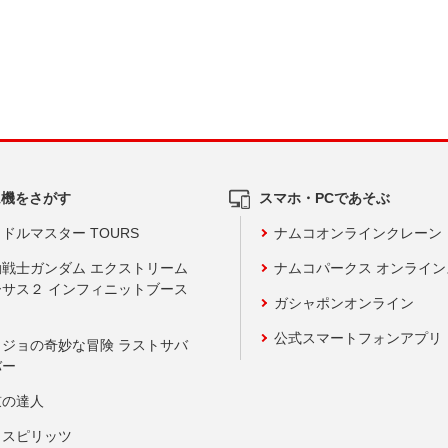
ム機をさがす
スマホ・PCであそぶ
ドルマスター TOURS
ナムコオンラインクレーン
動戦士ガンダム エクストリーム
ナムコパークス オンライ
ーサス２ インフィニットブース
ガシャポンオンライン
公式スマートフォンアプリ
ョジョの奇妙な冒険 ラストサバ
バー
鼓の達人
りスピリッツ