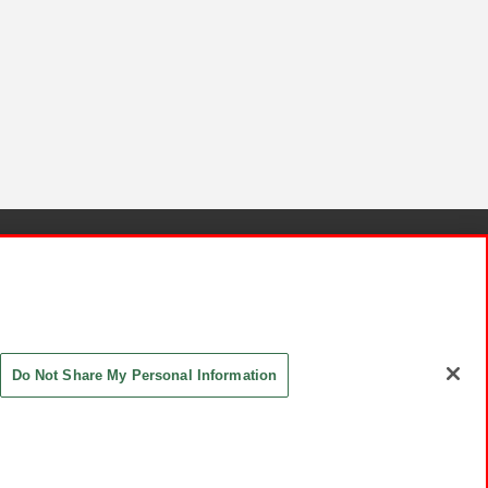
針と検証結果
お取引先さまとともに
お問い合わせ
Do Not Share My Personal Information
ASHIKI Co., Ltd. All Rights Reserved.