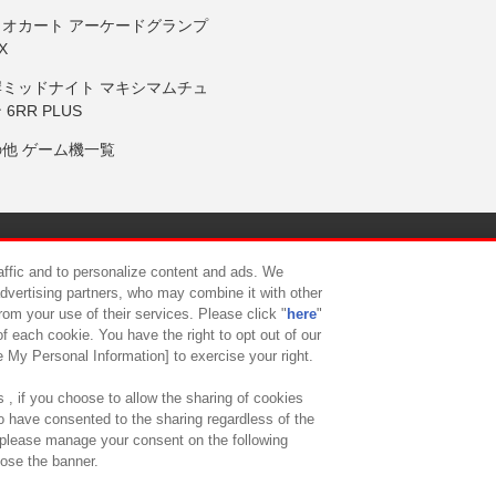
リオカート アーケードグランプ
X
岸ミッドナイト マキシマムチュ
 6RR PLUS
の他 ゲーム機一覧
サイトポリシー
プライバシーポリシー
ウェブアクセシビリティ方
raffic and to personalize content and ads. We
advertising partners, who may combine it with other
rom your use of their services. Please click "
here
"
供について
カスタマーハラスメント対応方針
よくあるご質問・
f each cookie. You have the right to opt out of our
e My Personal Information] to exercise your right.
 , if you choose to allow the sharing of cookies
to have consented to the sharing regardless of the
, please manage your consent on the following
lose the banner.
ndai Namco Amusement Lab Inc.
©Bandai Namco Experience Inc.
©HANAY