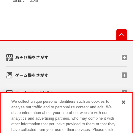
先
あそび場をさがす
ゲーム機をさがす
スマホ・PCであそぶ
We collect unique personal identifiers such as cookies to
analyze our traffic and to personalize content and ads. We
イベント・キャンペーン
share information about your use of our website with our
analytics and advertising partners, who may combine it with
other information that you have provided to them or that they
have collected from your use of their services. Please click