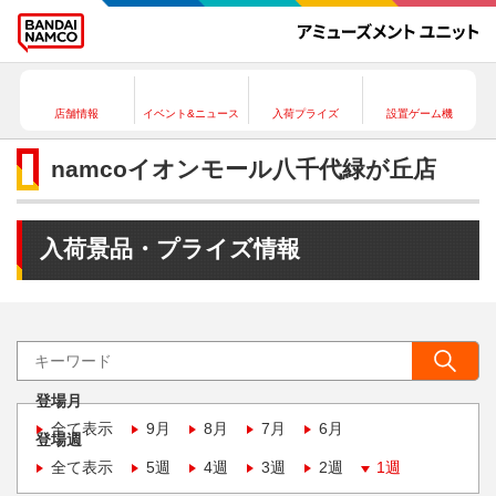
店舗情報
イベント&ニュース
入荷プライズ
設置ゲーム機
namcoイオンモール八千代緑が丘店
入荷景品・プライズ情報
登場月
全て表示
9月
8月
7月
6月
登場週
全て表示
5週
4週
3週
2週
1週