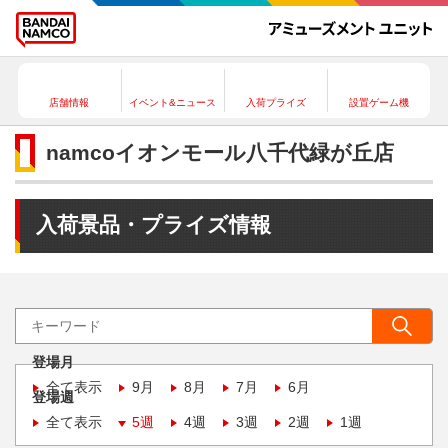
店舗情報
イベント&ニュース
入荷プライズ
設置ゲーム機
namcoイオンモール八千代緑が丘店
入荷景品・プライズ情報
登場月
全て表示
9月
8月
7月
6月
登場週
全て表示
5週
4週
3週
2週
1週