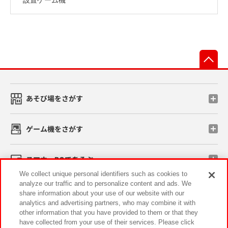
先
あそび場をさがす
ゲーム機をさがす
スマホ・PCであそぶ
We collect unique personal identifiers such as cookies to
analyze our traffic and to personalize content and ads. We
イベント・キャンペーン
share information about your use of our website with our
analytics and advertising partners, who may combine it with
other information that you have provided to them or that they
have collected from your use of their services. Please click