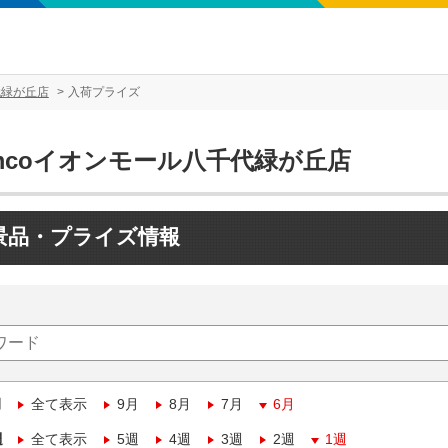
代緑が丘店
入荷プライズ
mcoイオンモール八千代緑が丘店
景品・プライズ情報
月
全て表示
9月
8月
7月
6月
週
全て表示
5週
4週
3週
2週
1週