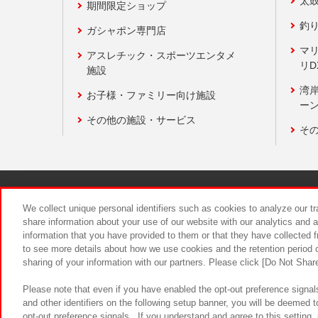
太
期間限定ショップ
釣
ガシャポン専門店
マ
アスレチック・スポーツエンタメ
リD
施設
湾
お子様・ファミリー向け施設
ーン
その他の施設・サービス
そ
関連会社
サステナビリティ
We collect unique personal identifiers such as cookies to analyze our t
share information about your use of our website with our analytics and 
information that you have provided to them or that they have collected f
食品のご提
to see more details about how we use cookies and the retention period o
sharing of your information with our partners. Please click [Do Not Shar
Please note that even if you have enabled the opt-out preference signals
and other identifiers on the following setup banner, you will be deemed 
opt-out preference signals . If you understand and agree to this setting