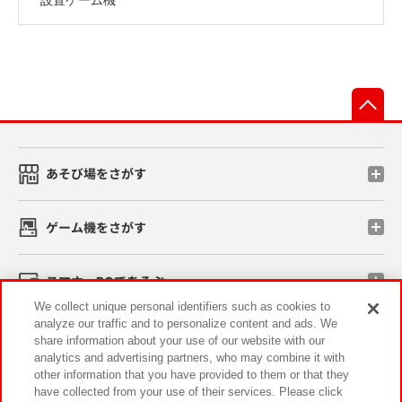
先
あそび場をさがす
ゲーム機をさがす
スマホ・PCであそぶ
We collect unique personal identifiers such as cookies to
analyze our traffic and to personalize content and ads. We
イベント・キャンペーン
share information about your use of our website with our
analytics and advertising partners, who may combine it with
other information that you have provided to them or that they
have collected from your use of their services. Please click