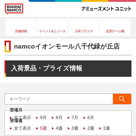
店舗情報
イベント&ニュース
入荷プライズ
設置ゲーム機
namcoイオンモール八千代緑が丘店
入荷景品・プライズ情報
登場月
全て表示
9月
8月
7月
6月
登場週
全て表示
5週
4週
3週
2週
1週