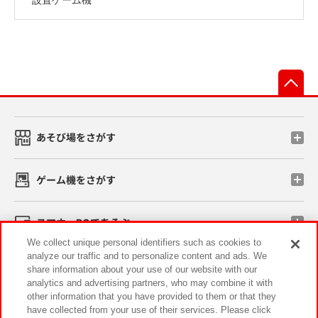
先
あそび場をさがす
ゲーム機をさがす
スマホ・PCであそぶ
We collect unique personal identifiers such as cookies to
analyze our traffic and to personalize content and ads. We
イベント・キャンペーン
share information about your use of our website with our
analytics and advertising partners, who may combine it with
other information that you have provided to them or that they
have collected from your use of their services. Please click