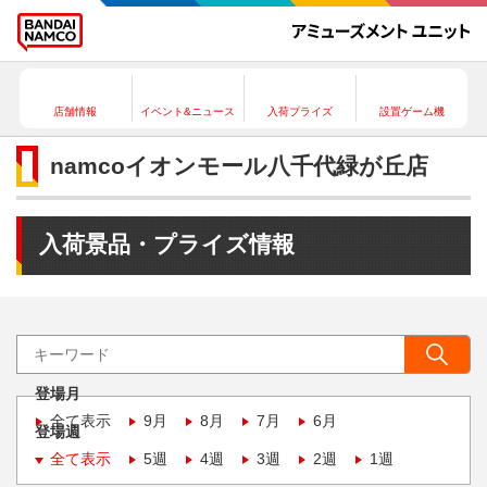
店舗情報
イベント&ニュース
入荷プライズ
設置ゲーム機
namcoイオンモール八千代緑が丘店
入荷景品・プライズ情報
登場月
全て表示
9月
8月
7月
6月
登場週
全て表示
5週
4週
3週
2週
1週