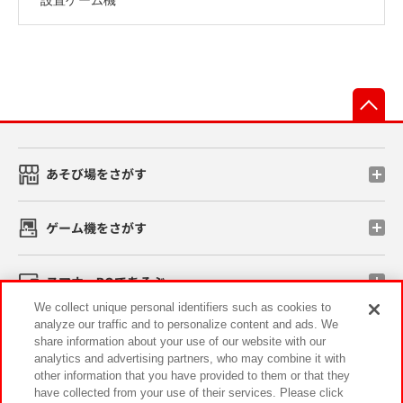
先
あそび場をさがす
ゲーム機をさがす
スマホ・PCであそぶ
We collect unique personal identifiers such as cookies to
analyze our traffic and to personalize content and ads. We
イベント・キャンペーン
share information about your use of our website with our
analytics and advertising partners, who may combine it with
other information that you have provided to them or that they
have collected from your use of their services. Please click