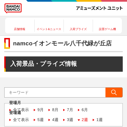
店舗情報
イベント&ニュース
入荷プライズ
設置ゲーム機
namcoイオンモール八千代緑が丘店
入荷景品・プライズ情報
登場月
全て表示
9月
8月
7月
6月
登場週
全て表示
5週
4週
3週
2週
1週