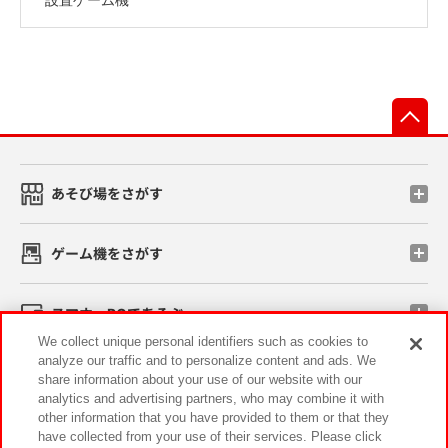
先
あそび場をさがす
ゲーム機をさがす
スマホ・PCであそぶ
We collect unique personal identifiers such as cookies to
analyze our traffic and to personalize content and ads. We
イベント・キャンペーン
share information about your use of our website with our
analytics and advertising partners, who may combine it with
other information that you have provided to them or that they
have collected from your use of their services. Please click