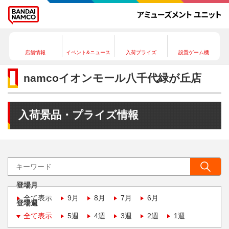
店舗情報
イベント&ニュース
入荷プライズ
設置ゲーム機
namcoイオンモール八千代緑が丘店
入荷景品・プライズ情報
登場月
全て表示
9月
8月
7月
6月
登場週
全て表示
5週
4週
3週
2週
1週