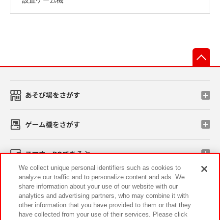
先
あそび場をさがす
ゲーム機をさがす
スマホ・PCであそぶ
We collect unique personal identifiers such as cookies to
analyze our traffic and to personalize content and ads. We
イベント・キャンペーン
share information about your use of our website with our
analytics and advertising partners, who may combine it with
other information that you have provided to them or that they
have collected from your use of their services. Please click