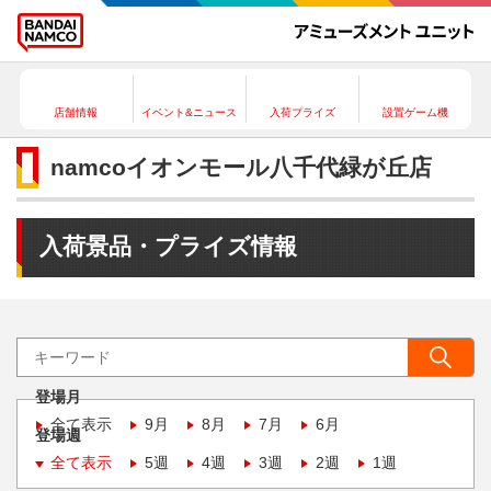
店舗情報
イベント&ニュース
入荷プライズ
設置ゲーム機
namcoイオンモール八千代緑が丘店
入荷景品・プライズ情報
登場月
全て表示
9月
8月
7月
6月
登場週
全て表示
5週
4週
3週
2週
1週