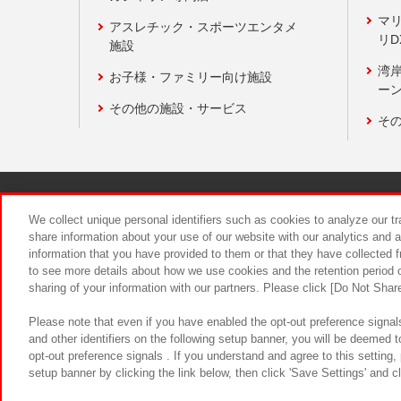
マ
アスレチック・スポーツエンタメ
リD
施設
湾
お子様・ファミリー向け施設
ーン
その他の施設・サービス
そ
関連会社
サステナビリティ
We collect unique personal identifiers such as cookies to analyze our t
share information about your use of our website with our analytics and 
information that you have provided to them or that they have collected f
食品のご提
to see more details about how we use cookies and the retention period o
sharing of your information with our partners. Please click [Do Not Shar
Please note that even if you have enabled the opt-out preference signals
and other identifiers on the following setup banner, you will be deemed 
opt-out preference signals . If you understand and agree to this setting
setup banner by clicking the link below, then click 'Save Settings' and c
©Bandai Namco Amusement Inc.
©Ba