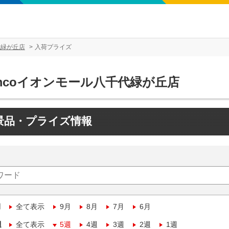
代緑が丘店
入荷プライズ
mcoイオンモール八千代緑が丘店
景品・プライズ情報
月
全て表示
9月
8月
7月
6月
週
全て表示
5週
4週
3週
2週
1週