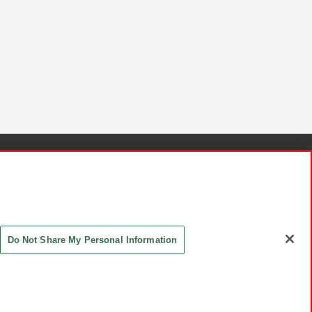
針と検証結果
お取引先さまとともに
お問い合わせ
Do Not Share My Personal Information
ASHIKI Co., Ltd. All Rights Reserved.