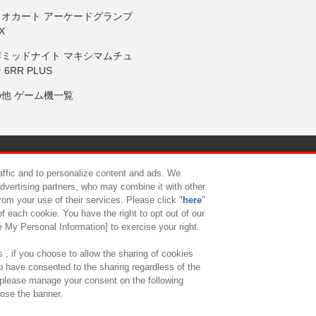
リオカート アーケードグランプ
X
岸ミッドナイト マキシマムチュ
 6RR PLUS
の他 ゲーム機一覧
サイトポリシー
プライバシーポリシー
ウェブアクセシビリティ方
raffic and to personalize content and ads. We
advertising partners, who may combine it with other
rom your use of their services. Please click "
here
"
供について
カスタマーハラスメント対応方針
よくあるご質問・
f each cookie. You have the right to opt out of our
e My Personal Information] to exercise your right.
 , if you choose to allow the sharing of cookies
to have consented to the sharing regardless of the
, please manage your consent on the following
lose the banner.
ndai Namco Amusement Lab Inc.
©Bandai Namco Experience Inc.
©HANAY