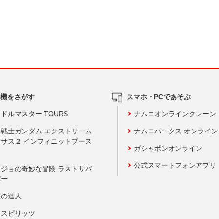
ム機をさがす
スマホ・PCであそぶ
ドルマスター TOURS
ナムコオンラインクレーン
動戦士ガンダム エクストリーム
ナムコパークス オンライ
ーサス２ インフィニットブース
ガシャポンオンライン
公式スマートフォンアプリ
ョジョの奇妙な冒険 ラストサバ
バー
鼓の達人
りスピリッツ