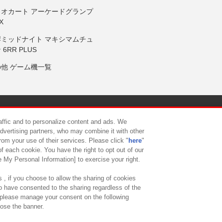
リオカート アーケードグランプ
X
岸ミッドナイト マキシマムチュ
 6RR PLUS
の他 ゲーム機一覧
サイトポリシー
プライバシーポリシー
ウェブアクセシビリティ方
raffic and to personalize content and ads. We
advertising partners, who may combine it with other
rom your use of their services. Please click "
here
"
供について
カスタマーハラスメント対応方針
よくあるご質問・
f each cookie. You have the right to opt out of our
e My Personal Information] to exercise your right.
 , if you choose to allow the sharing of cookies
to have consented to the sharing regardless of the
, please manage your consent on the following
lose the banner.
ndai Namco Amusement Lab Inc.
©Bandai Namco Experience Inc.
©HANAY