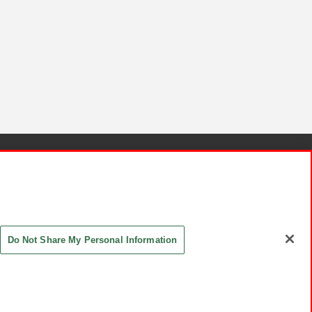
針と検証結果
お取引先さまとともに
お問い合わせ
Do Not Share My Personal Information
ASHIKI Co., Ltd. All Rights Reserved.