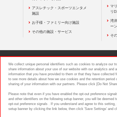
マ
アスレチック・スポーツエンタメ
リD
施設
湾
お子様・ファミリー向け施設
ーン
その他の施設・サービス
そ
関連会社
サステナビリティ
We collect unique personal identifiers such as cookies to analyze our t
share information about your use of our website with our analytics and 
information that you have provided to them or that they have collected f
食品のご提
to see more details about how we use cookies and the retention period o
sharing of your information with our partners. Please click [Do Not Shar
Please note that even if you have enabled the opt-out preference signals
and other identifiers on the following setup banner, you will be deemed 
opt-out preference signals . If you understand and agree to this setting
setup banner by clicking the link below, then click 'Save Settings' and c
©Bandai Namco Amusement Inc.
©Ba