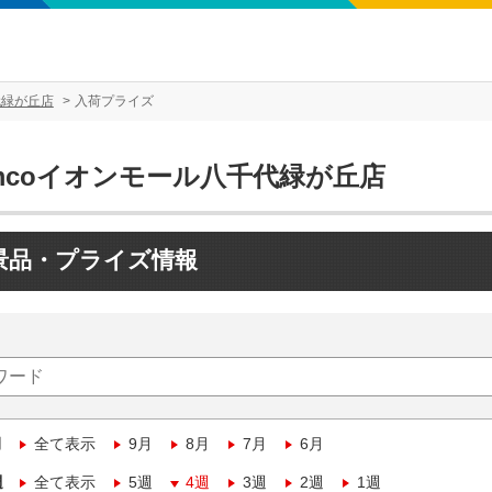
代緑が丘店
入荷プライズ
mcoイオンモール八千代緑が丘店
景品・プライズ情報
月
全て表示
9月
8月
7月
6月
週
全て表示
5週
4週
3週
2週
1週