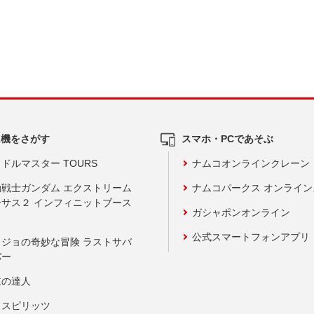
ム機をさがす
スマホ・PCであそぶ
ドルマスター TOURS
ナムコオンラインクレーン
動戦士ガンダム エクストリーム
ナムコパークス オンライ
ーサス２ インフィニットブース
ガシャポンオンライン
公式スマートフォンアプリ
ョジョの奇妙な冒険 ラストサバ
バー
鼓の達人
りスピリッツ