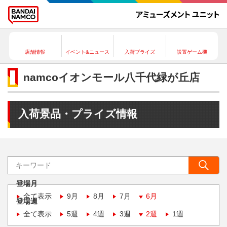
店舗情報
イベント&ニュース
入荷プライズ
設置ゲーム機
namcoイオンモール八千代緑が丘店
入荷景品・プライズ情報
登場月
全て表示
9月
8月
7月
6月
登場週
全て表示
5週
4週
3週
2週
1週