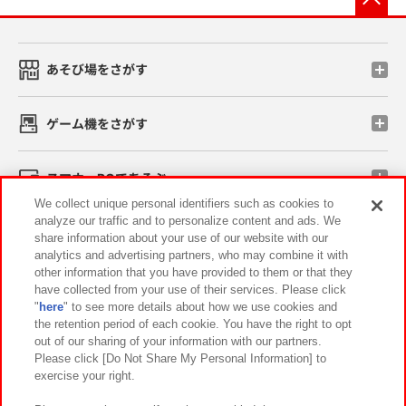
あそび場をさがす
ゲーム機をさがす
スマホ・PCであそぶ
We collect unique personal identifiers such as cookies to
analyze our traffic and to personalize content and ads. We
イベント・キャンペーン
share information about your use of our website with our
analytics and advertising partners, who may combine it with
other information that you have provided to them or that they
have collected from your use of their services. Please click
"
here
" to see more details about how we use cookies and
関連会社
サステナビリティ
サイトポリシー
the retention period of each cookie. You have the right to opt
out of our sharing of your information with our partners.
プライバシーポリシー
ウェブアクセシビリティ方針と検証結果
Please click [Do Not Share My Personal Information] to
exercise your right.
お取引先さまとともに
食品のご提供について