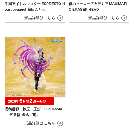
学園アイドルマスター ESPRESTO-H
僕のヒーローアカデミア MAXIMATI
eart bouquet-藤田ことね
C ERASER HEAD
6
2
2026年
月第
週～登場
呪術廻戦 懐玉・玉折 Luminasta
‐五条悟‐虚式「茈」