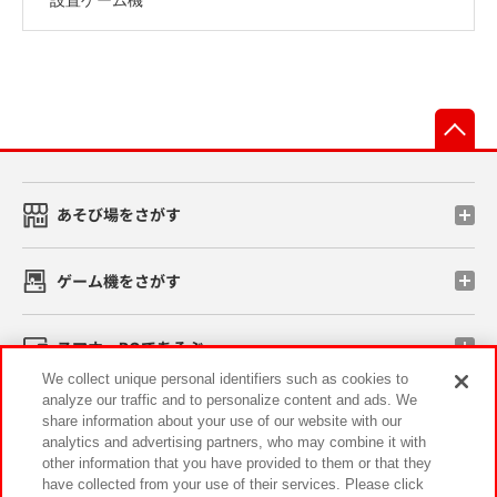
先
あそび場をさがす
ゲーム機をさがす
スマホ・PCであそぶ
We collect unique personal identifiers such as cookies to
analyze our traffic and to personalize content and ads. We
イベント・キャンペーン
share information about your use of our website with our
analytics and advertising partners, who may combine it with
other information that you have provided to them or that they
have collected from your use of their services. Please click