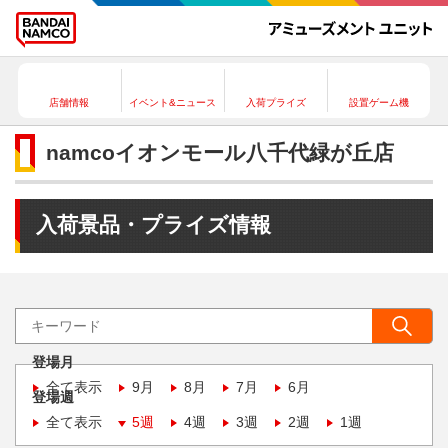
店舗情報
イベント&ニュース
入荷プライズ
設置ゲーム機
namcoイオンモール八千代緑が丘店
入荷景品・プライズ情報
登場月
全て表示
9月
8月
7月
6月
登場週
全て表示
5週
4週
3週
2週
1週