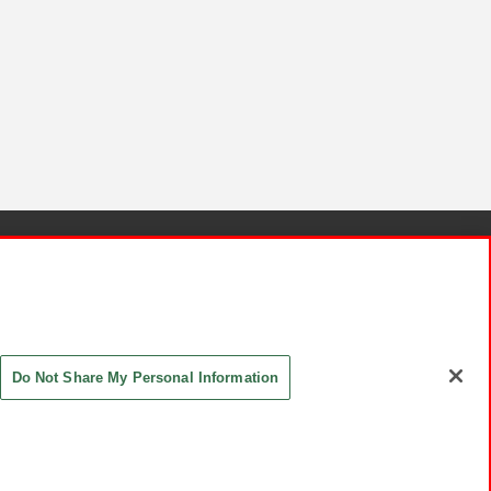
針と検証結果
お取引先さまとともに
お問い合わせ
Do Not Share My Personal Information
ASHIKI Co., Ltd. All Rights Reserved.