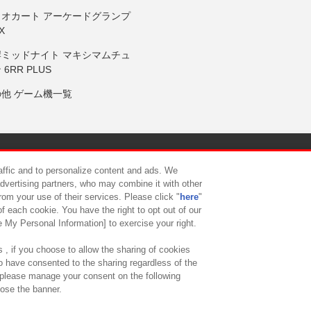
リオカート アーケードグランプ
X
岸ミッドナイト マキシマムチュ
 6RR PLUS
の他 ゲーム機一覧
サイトポリシー
プライバシーポリシー
ウェブアクセシビリティ方
raffic and to personalize content and ads. We
advertising partners, who may combine it with other
rom your use of their services. Please click "
here
"
供について
カスタマーハラスメント対応方針
よくあるご質問・
f each cookie. You have the right to opt out of our
e My Personal Information] to exercise your right.
 , if you choose to allow the sharing of cookies
to have consented to the sharing regardless of the
, please manage your consent on the following
lose the banner.
ndai Namco Amusement Lab Inc.
©Bandai Namco Experience Inc.
©HANAY