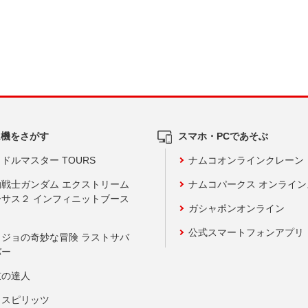
ム機をさがす
スマホ・PCであそぶ
ドルマスター TOURS
ナムコオンラインクレーン
動戦士ガンダム エクストリーム
ナムコパークス オンライ
ーサス２ インフィニットブース
ガシャポンオンライン
公式スマートフォンアプリ
ョジョの奇妙な冒険 ラストサバ
バー
鼓の達人
りスピリッツ