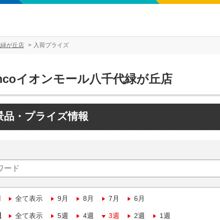
代緑が丘店
入荷プライズ
mcoイオンモール八千代緑が丘店
景品・プライズ情報
月
全て表示
9月
8月
7月
6月
週
全て表示
5週
4週
3週
2週
1週