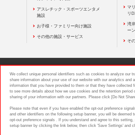
マ
アスレチック・スポーツエンタメ
リD
施設
湾
お子様・ファミリー向け施設
ーン
その他の施設・サービス
そ
関連会社
サステナビリティ
We collect unique personal identifiers such as cookies to analyze our t
share information about your use of our website with our analytics and 
information that you have provided to them or that they have collected f
食品のご提
to see more details about how we use cookies and the retention period o
sharing of your information with our partners. Please click [Do Not Shar
Please note that even if you have enabled the opt-out preference signals
and other identifiers on the following setup banner, you will be deemed 
opt-out preference signals . If you understand and agree to this setting
setup banner by clicking the link below, then click 'Save Settings' and c
©Bandai Namco Amusement Inc.
©Ba