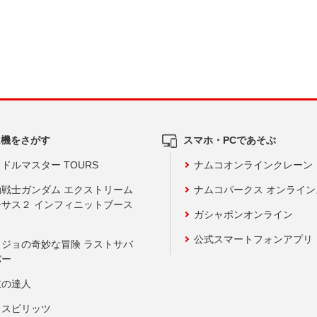
ム機をさがす
スマホ・PCであそぶ
ドルマスター TOURS
ナムコオンラインクレーン
動戦士ガンダム エクストリーム
ナムコパークス オンライ
ーサス２ インフィニットブース
ガシャポンオンライン
公式スマートフォンアプリ
ョジョの奇妙な冒険 ラストサバ
バー
鼓の達人
りスピリッツ