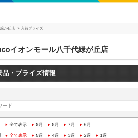
代緑が丘店
入荷プライズ
mcoイオンモール八千代緑が丘店
景品・プライズ情報
月
全て表示
9月
8月
7月
6月
週
全て表示
5週
4週
3週
2週
1週