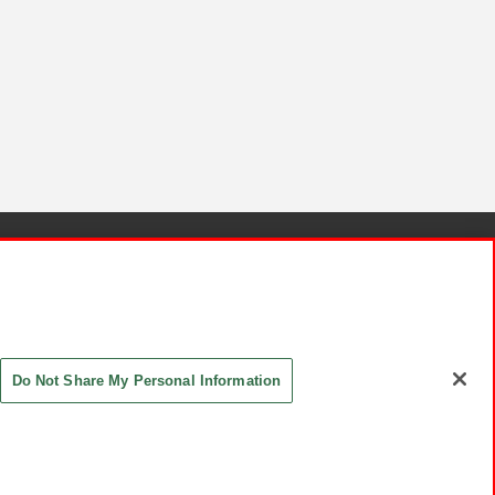
針と検証結果
お取引先さまとともに
お問い合わせ
Do Not Share My Personal Information
ASHIKI Co., Ltd. All Rights Reserved.