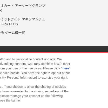
リオカート アーケードグランプ
X
岸ミッドナイト マキシマムチュ
 6RR PLUS
の他 ゲーム機一覧
サイトポリシー
プライバシーポリシー
ウェブアクセシビリティ方
raffic and to personalize content and ads. We
advertising partners, who may combine it with other
rom your use of their services. Please click "
here
"
供について
カスタマーハラスメント対応方針
よくあるご質問・
f each cookie. You have the right to opt out of our
e My Personal Information] to exercise your right.
 , if you choose to allow the sharing of cookies
to have consented to the sharing regardless of the
, please manage your consent on the following
lose the banner.
ndai Namco Amusement Lab Inc.
©Bandai Namco Experience Inc.
©HANAY