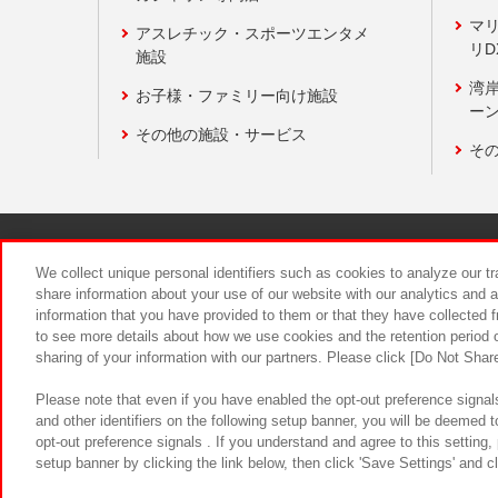
マ
アスレチック・スポーツエンタメ
リD
施設
湾
お子様・ファミリー向け施設
ーン
その他の施設・サービス
そ
関連会社
サステナビリティ
We collect unique personal identifiers such as cookies to analyze our t
share information about your use of our website with our analytics and 
information that you have provided to them or that they have collected f
食品のご提
to see more details about how we use cookies and the retention period o
sharing of your information with our partners. Please click [Do Not Shar
Please note that even if you have enabled the opt-out preference signals
and other identifiers on the following setup banner, you will be deemed 
opt-out preference signals . If you understand and agree to this setting
setup banner by clicking the link below, then click 'Save Settings' and c
©Bandai Namco Amusement Inc.
©Ba