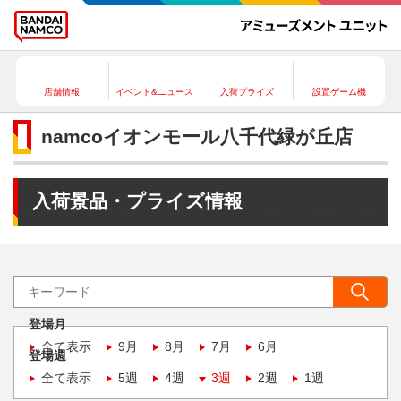
店舗情報
イベント&ニュース
入荷プライズ
設置ゲーム機
namcoイオンモール八千代緑が丘店
入荷景品・プライズ情報
登場月
全て表示
9月
8月
7月
6月
登場週
全て表示
5週
4週
3週
2週
1週