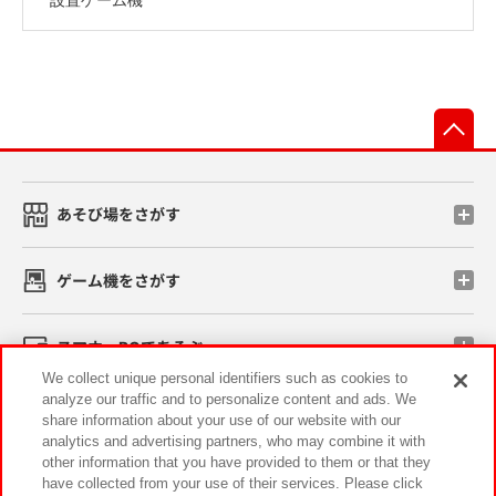
先
あそび場をさがす
ゲーム機をさがす
スマホ・PCであそぶ
We collect unique personal identifiers such as cookies to
analyze our traffic and to personalize content and ads. We
イベント・キャンペーン
share information about your use of our website with our
analytics and advertising partners, who may combine it with
other information that you have provided to them or that they
have collected from your use of their services. Please click