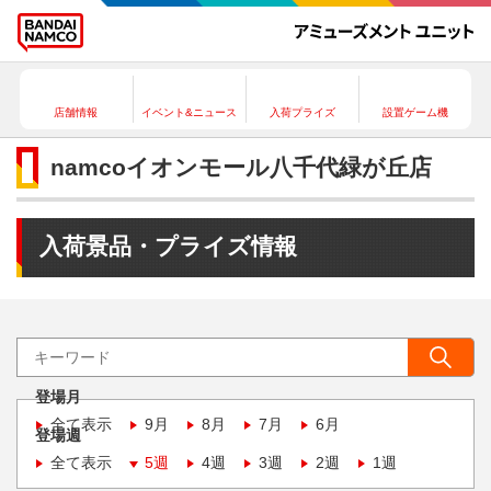
店舗情報
イベント&ニュース
入荷プライズ
設置ゲーム機
namcoイオンモール八千代緑が丘店
入荷景品・プライズ情報
登場月
全て表示
9月
8月
7月
6月
登場週
全て表示
5週
4週
3週
2週
1週