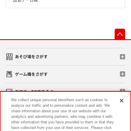
先
あそび場をさがす
ゲーム機をさがす
スマホ・PCであそぶ
We collect unique personal identifiers such as cookies to
analyze our traffic and to personalize content and ads. We
イベント・キャンペーン
share information about your use of our website with our
analytics and advertising partners, who may combine it with
other information that you have provided to them or that they
have collected from your use of their services. Please click