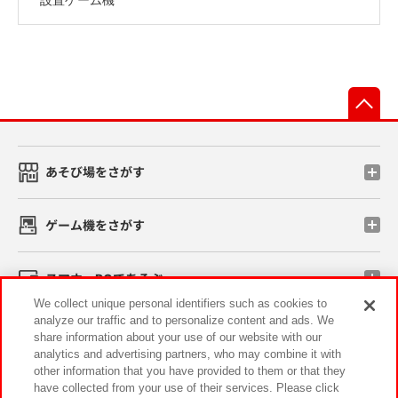
先
あそび場をさがす
ゲーム機をさがす
スマホ・PCであそぶ
We collect unique personal identifiers such as cookies to
analyze our traffic and to personalize content and ads. We
イベント・キャンペーン
share information about your use of our website with our
analytics and advertising partners, who may combine it with
other information that you have provided to them or that they
have collected from your use of their services. Please click