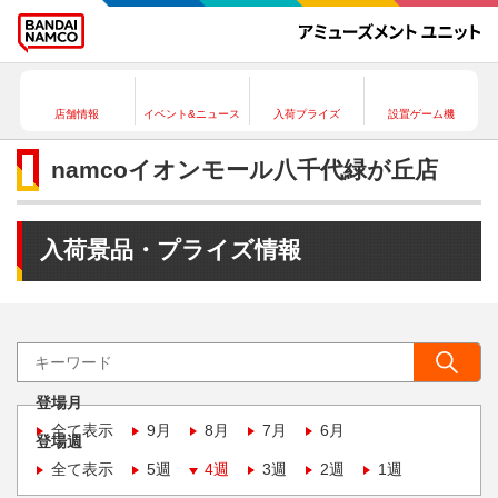
店舗情報
イベント&ニュース
入荷プライズ
設置ゲーム機
namcoイオンモール八千代緑が丘店
入荷景品・プライズ情報
登場月
全て表示
9月
8月
7月
6月
登場週
全て表示
5週
4週
3週
2週
1週