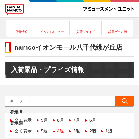
店舗情報
イベント&ニュース
入荷プライズ
設置ゲーム機
namcoイオンモール八千代緑が丘店
入荷景品・プライズ情報
登場月
全て表示
9月
8月
7月
6月
登場週
全て表示
5週
4週
3週
2週
1週