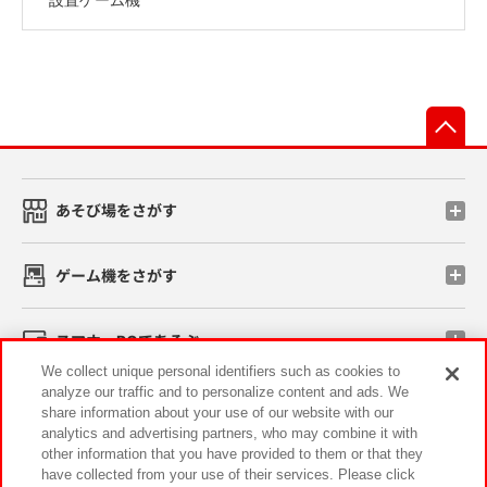
先
あそび場をさがす
ゲーム機をさがす
スマホ・PCであそぶ
We collect unique personal identifiers such as cookies to
analyze our traffic and to personalize content and ads. We
イベント・キャンペーン
share information about your use of our website with our
analytics and advertising partners, who may combine it with
other information that you have provided to them or that they
have collected from your use of their services. Please click