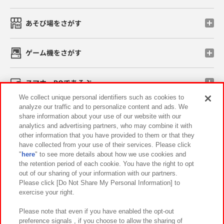
あそび場をさがす
ゲーム機をさがす
スマホ・PCであそぶ
We collect unique personal identifiers such as cookies to
analyze our traffic and to personalize content and ads. We
イベント・キャンペーン
share information about your use of our website with our
analytics and advertising partners, who may combine it with
other information that you have provided to them or that they
have collected from your use of their services. Please click
"
here
" to see more details about how we use cookies and
関連会社
サステナビリティ
サイトポリシー
the retention period of each cookie. You have the right to opt
out of our sharing of your information with our partners.
プライバシーポリシー
ウェブアクセシビリティ方針と検証結果
Please click [Do Not Share My Personal Information] to
exercise your right.
お取引先さまとともに
食品のご提供について
カスタマーハラスメント対応方針
よくあるご質問・お問い合わせ
Please note that even if you have enabled the opt-out
preference signals , if you choose to allow the sharing of