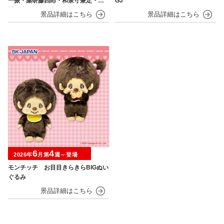
一振・薬研藤四郎・和泉守兼定・堀
GJ
川国広・鶴丸国永～
6
4
2026年
月第
週～登場
モンチッチ お目目きらきらBIGぬい
ぐるみ