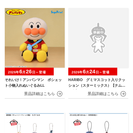
6
26
6
24
2026年
月
日～登場
2026年
月
日～登場
それいけ！アンパンマン ポシェッ
HARIBO グミマスコット入りクッ
ト小物入れぬいぐるみLL
ション（スターミックス）【ナムコ
限定】