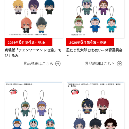
6
4
6
4
2026年
月第
週～登場
2026年
月第
週～登場
劇場版『チェンソーマン レゼ篇』 ち
忍たま乱太郎 ほわぬい～体育委員会
びぐるみ
～