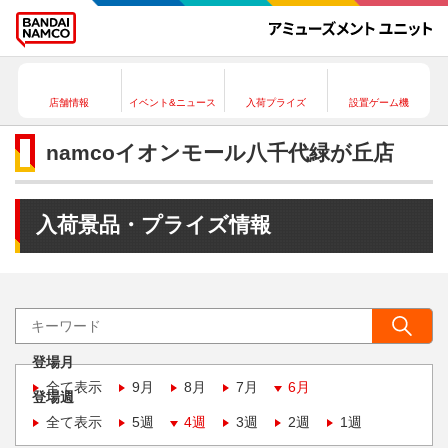
店舗情報
イベント&ニュース
入荷プライズ
設置ゲーム機
namcoイオンモール八千代緑が丘店
入荷景品・プライズ情報
登場月
全て表示
9月
8月
7月
6月
登場週
全て表示
5週
4週
3週
2週
1週