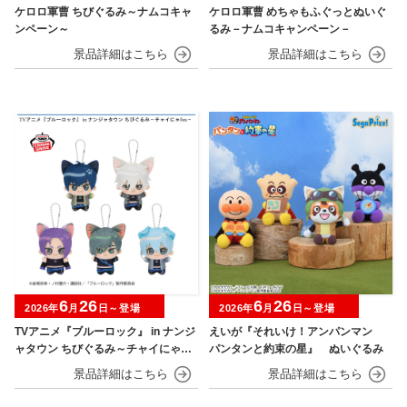
ケロロ軍曹 ちびぐるみ～ナムコキャ
ケロロ軍曹 めちゃもふぐっとぬいぐ
ンペーン～
るみ－ナムコキャンペーン－
6
26
6
26
2026年
月
日～登場
2026年
月
日～登場
TVアニメ『ブルーロック』 in ナンジ
えいが『それいけ！アンパンマン
ャタウン ちびぐるみ～チャイにゃFe
パンタンと約束の星』 ぬいぐるみ
s～