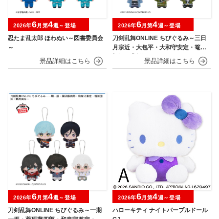
6
4
6
4
2026年
月第
週～登場
2026年
月第
週～登場
忍たま乱太郎 ほわぬい～図書委員会
刀剣乱舞ONLINE ちびぐるみ～三日
～
月宗近・大包平・大和守安定・篭手
切江・豊前江～
6
4
6
4
2026年
月第
週～登場
2026年
月第
週～登場
刀剣乱舞ONLINE ちびぐるみ～一期
ハローキティ ナイトパープルドール