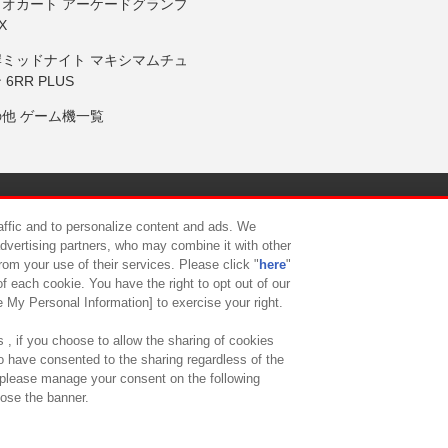
リオカート アーケードグランプ
X
岸ミッドナイト マキシマムチュ
 6RR PLUS
の他 ゲーム機一覧
サイトポリシー
プライバシーポリシー
ウェブアクセシビリティ方
raffic and to personalize content and ads. We
advertising partners, who may combine it with other
rom your use of their services. Please click "
here
"
供について
カスタマーハラスメント対応方針
よくあるご質問・
f each cookie. You have the right to opt out of our
e My Personal Information] to exercise your right.
 , if you choose to allow the sharing of cookies
to have consented to the sharing regardless of the
, please manage your consent on the following
lose the banner.
ndai Namco Amusement Lab Inc.
©Bandai Namco Experience Inc.
©HANAY