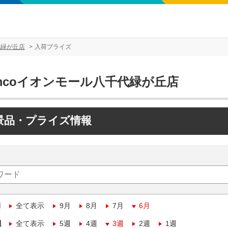
代緑が丘店
入荷プライズ
mcoイオンモール八千代緑が丘店
景品・プライズ情報
月
全て表示
9月
8月
7月
6月
週
全て表示
5週
4週
3週
2週
1週