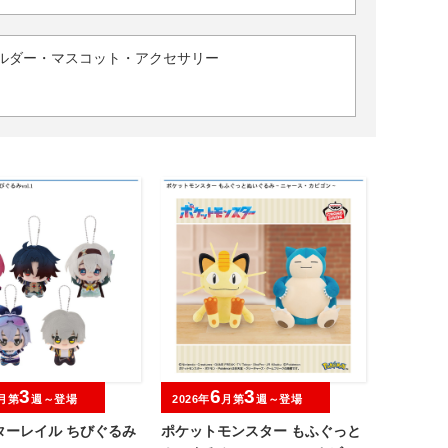
ルダー・マスコット・アクセサリー
3
6
3
月第
週～登場
2026年
月第
週～登場
ターレイル ちびぐるみ
ポケットモンスター もふぐっと