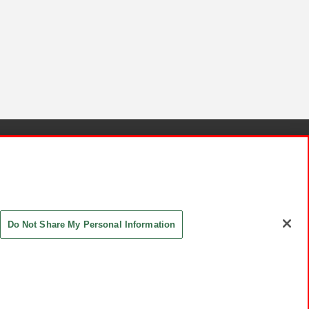
針と検証結果
お取引先さまとともに
お問い合わせ
Do Not Share My Personal Information
ASHIKI Co., Ltd. All Rights Reserved.