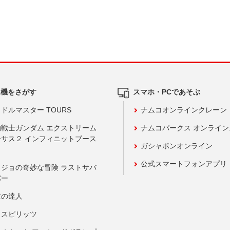
ム機をさがす
スマホ・PCであそぶ
ドルマスター TOURS
ナムコオンラインクレーン
動戦士ガンダム エクストリーム
ナムコパークス オンライ
ーサス２ インフィニットブース
ガシャポンオンライン
公式スマートフォンアプリ
ョジョの奇妙な冒険 ラストサバ
バー
鼓の達人
りスピリッツ