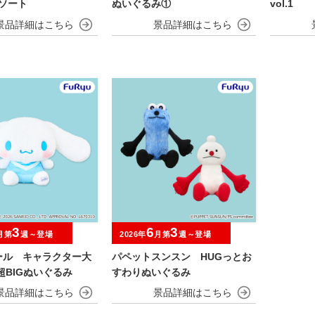
アソート
ぬいぐるみ①
vol.1
3
6
3
月第
週～登場
2026年
月第
週～登場
ール キャラクター大
パペットスンスン HUGっとお
超超BIGぬいぐるみ
すわりぬいぐるみ