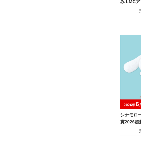
み LMC
6
2026年
シナモロ
賞2026