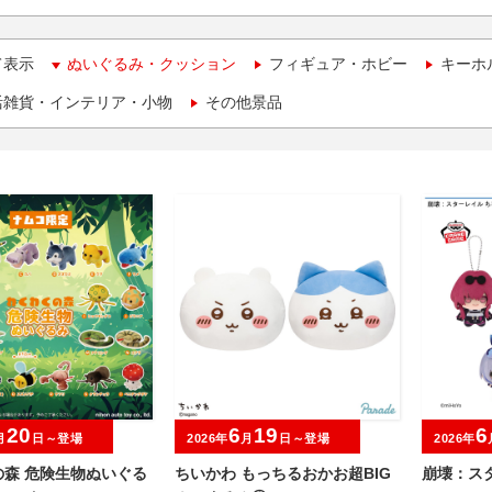
て表示
ぬいぐるみ・クッション
フィギュア・ホビー
キーホ
活雑貨・インテリア・小物
その他景品
20
6
19
6
月
日～登場
2026年
月
日～登場
2026年
の森 危険生物ぬいぐる
ちいかわ もっちるおかお超BIG
崩壊：ス