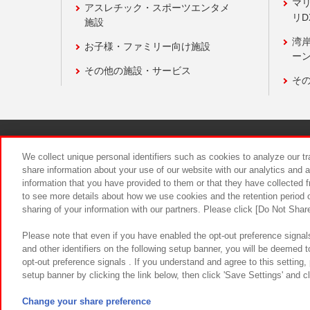
マ
アスレチック・スポーツエンタメ
リD
施設
湾
お子様・ファミリー向け施設
ーン
その他の施設・サービス
そ
関連会社
サステナビリティ
We collect unique personal identifiers such as cookies to analyze our t
share information about your use of our website with our analytics and 
information that you have provided to them or that they have collected f
食品のご提
to see more details about how we use cookies and the retention period o
sharing of your information with our partners. Please click [Do Not Shar
Please note that even if you have enabled the opt-out preference signals
and other identifiers on the following setup banner, you will be deemed 
opt-out preference signals . If you understand and agree to this setting
setup banner by clicking the link below, then click 'Save Settings' and c
©Bandai Namco Amusement Inc.
©Ba
Change your share preference