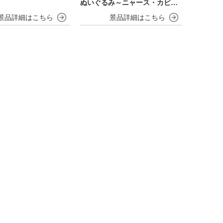
ぬいぐるみ～ニャース・カビゴ
ン～