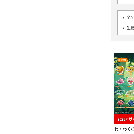
全
生
6
2026年
わくわく