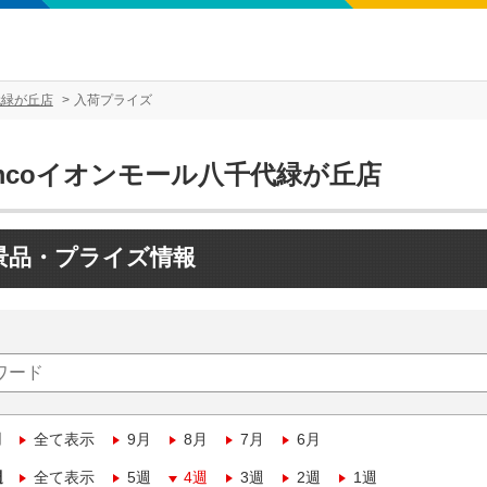
代緑が丘店
入荷プライズ
mcoイオンモール八千代緑が丘店
景品・プライズ情報
月
全て表示
9月
8月
7月
6月
週
全て表示
5週
4週
3週
2週
1週