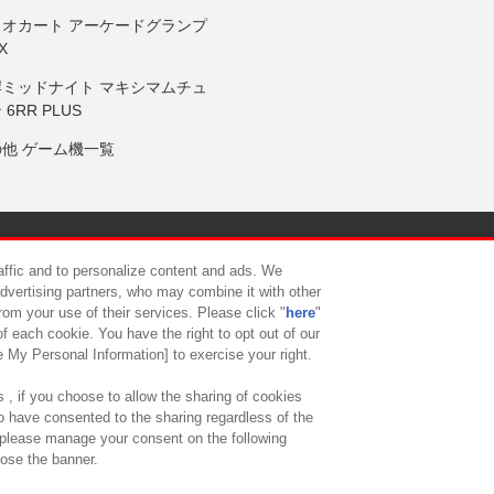
リオカート アーケードグランプ
X
岸ミッドナイト マキシマムチュ
 6RR PLUS
の他 ゲーム機一覧
サイトポリシー
プライバシーポリシー
ウェブアクセシビリティ方
raffic and to personalize content and ads. We
advertising partners, who may combine it with other
rom your use of their services. Please click "
here
"
供について
カスタマーハラスメント対応方針
よくあるご質問・
f each cookie. You have the right to opt out of our
e My Personal Information] to exercise your right.
 , if you choose to allow the sharing of cookies
to have consented to the sharing regardless of the
, please manage your consent on the following
lose the banner.
ndai Namco Amusement Lab Inc.
©Bandai Namco Experience Inc.
©HANAY