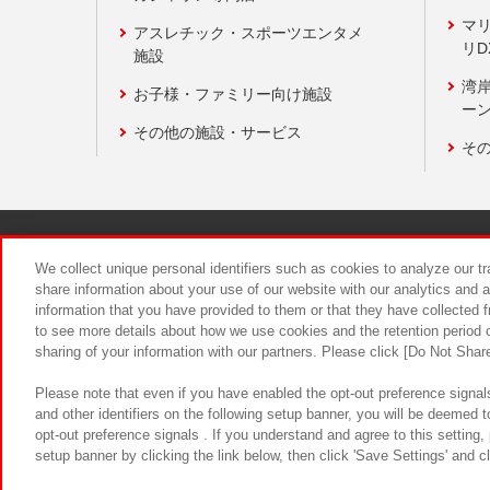
マ
アスレチック・スポーツエンタメ
リD
施設
湾
お子様・ファミリー向け施設
ーン
その他の施設・サービス
そ
関連会社
サステナビリティ
We collect unique personal identifiers such as cookies to analyze our t
share information about your use of our website with our analytics and 
information that you have provided to them or that they have collected f
食品のご提
to see more details about how we use cookies and the retention period o
sharing of your information with our partners. Please click [Do Not Shar
Please note that even if you have enabled the opt-out preference signals
and other identifiers on the following setup banner, you will be deemed 
opt-out preference signals . If you understand and agree to this setting
setup banner by clicking the link below, then click 'Save Settings' and c
©Bandai Namco Amusement Inc.
©Ba