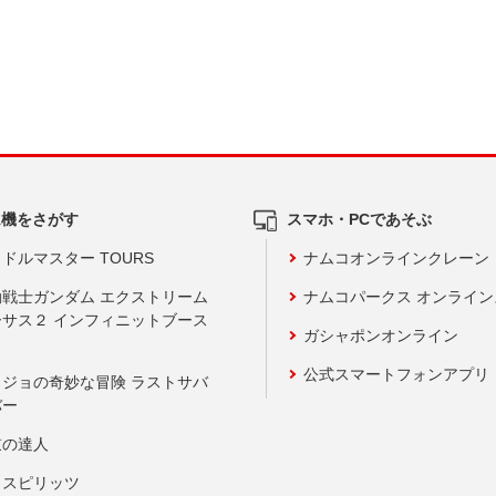
ム機をさがす
スマホ・PCであそぶ
ドルマスター TOURS
ナムコオンラインクレーン
動戦士ガンダム エクストリーム
ナムコパークス オンライ
ーサス２ インフィニットブース
ガシャポンオンライン
公式スマートフォンアプリ
ョジョの奇妙な冒険 ラストサバ
バー
鼓の達人
りスピリッツ