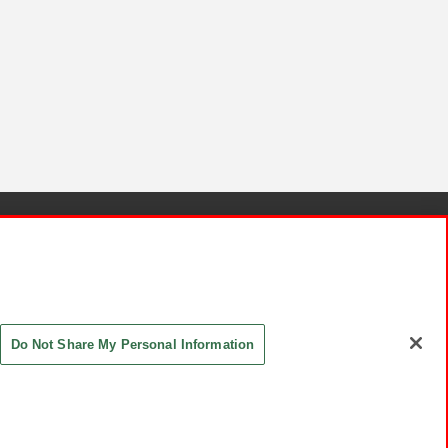
針と検証結果
お取引先さまとともに
お問い合わせ
Do Not Share My Personal Information
ASHIKI Co., Ltd. All Rights Reserved.