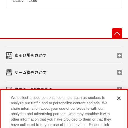
先
あそび場をさがす
ゲーム機をさがす
スマホ・PCであそぶ
We collect unique personal identifiers such as cookies to
analyze our traffic and to personalize content and ads. We
イベント・キャンペーン
share information about your use of our website with our
analytics and advertising partners, who may combine it with
other information that you have provided to them or that they
have collected from your use of their services. Please click