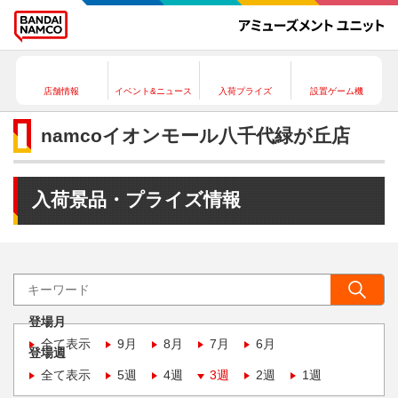
店舗情報
イベント&ニュース
入荷プライズ
設置ゲーム機
namcoイオンモール八千代緑が丘店
入荷景品・プライズ情報
登場月
全て表示
9月
8月
7月
6月
登場週
全て表示
5週
4週
3週
2週
1週