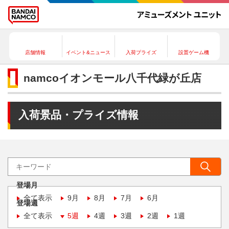
店舗情報
イベント&ニュース
入荷プライズ
設置ゲーム機
namcoイオンモール八千代緑が丘店
入荷景品・プライズ情報
登場月
全て表示
9月
8月
7月
6月
登場週
全て表示
5週
4週
3週
2週
1週