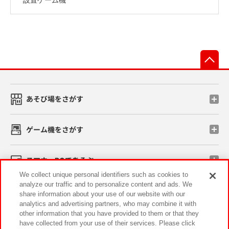
先
あそび場をさがす
ゲーム機をさがす
スマホ・PCであそぶ
We collect unique personal identifiers such as cookies to
analyze our traffic and to personalize content and ads. We
イベント・キャンペーン
share information about your use of our website with our
analytics and advertising partners, who may combine it with
other information that you have provided to them or that they
have collected from your use of their services. Please click