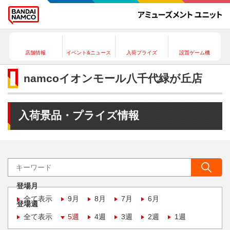
店舗情報
イベント&ニュース
入荷プライズ
設置ゲーム機
namcoイオンモール八千代緑が丘店
入荷景品・プライズ情報
登場月
全て表示
9月
8月
7月
6月
登場週
全て表示
5週
4週
3週
2週
1週