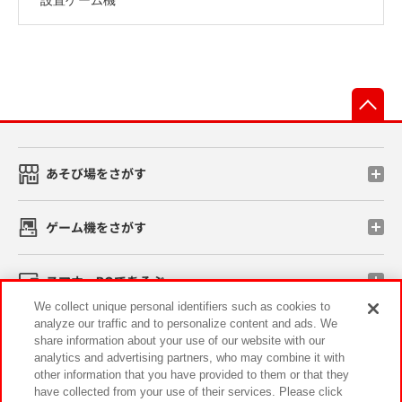
先
あそび場をさがす
ゲーム機をさがす
スマホ・PCであそぶ
We collect unique personal identifiers such as cookies to
analyze our traffic and to personalize content and ads. We
イベント・キャンペーン
share information about your use of our website with our
analytics and advertising partners, who may combine it with
other information that you have provided to them or that they
have collected from your use of their services. Please click