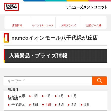
店舗情報
イベント&ニュース
入荷プライズ
設置ゲーム機
namcoイオンモール八千代緑が丘店
入荷景品・プライズ情報
登場月
全て表示
9月
8月
7月
6月
登場週
全て表示
5週
4週
3週
2週
1週