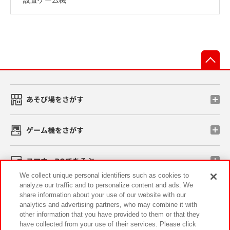
先
あそび場をさがす
ゲーム機をさがす
スマホ・PCであそぶ
We collect unique personal identifiers such as cookies to
analyze our traffic and to personalize content and ads. We
イベント・キャンペーン
share information about your use of our website with our
analytics and advertising partners, who may combine it with
other information that you have provided to them or that they
have collected from your use of their services. Please click