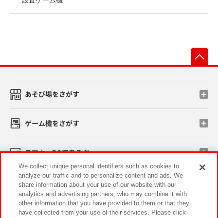
先
あそび場をさがす
ゲーム機をさがす
スマホ・PCであそぶ
We collect unique personal identifiers such as cookies to
analyze our traffic and to personalize content and ads. We
イベント・キャンペーン
share information about your use of our website with our
analytics and advertising partners, who may combine it with
other information that you have provided to them or that they
have collected from your use of their services. Please click