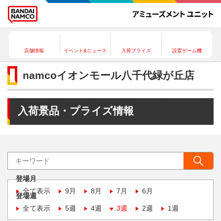
店舗情報
イベント&ニュース
入荷プライズ
設置ゲーム機
namcoイオンモール八千代緑が丘店
入荷景品・プライズ情報
登場月
全て表示
9月
8月
7月
6月
登場週
全て表示
5週
4週
3週
2週
1週