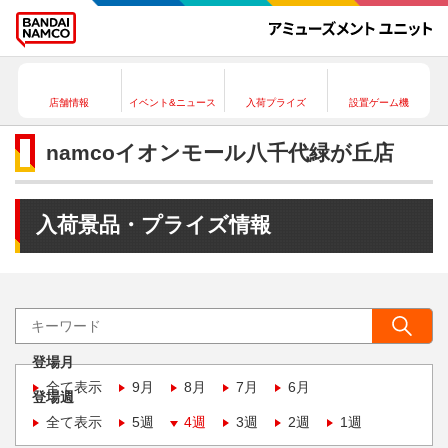
店舗情報
イベント&ニュース
入荷プライズ
設置ゲーム機
namcoイオンモール八千代緑が丘店
入荷景品・プライズ情報
登場月
全て表示
9月
8月
7月
6月
登場週
全て表示
5週
4週
3週
2週
1週