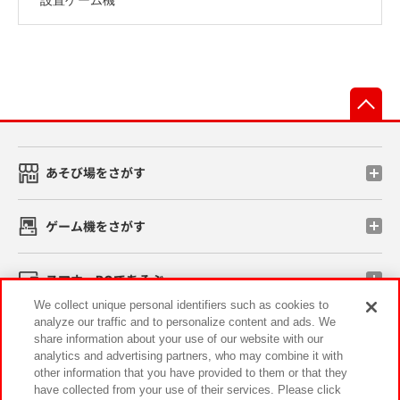
先
あそび場をさがす
ゲーム機をさがす
スマホ・PCであそぶ
We collect unique personal identifiers such as cookies to
analyze our traffic and to personalize content and ads. We
イベント・キャンペーン
share information about your use of our website with our
analytics and advertising partners, who may combine it with
other information that you have provided to them or that they
have collected from your use of their services. Please click