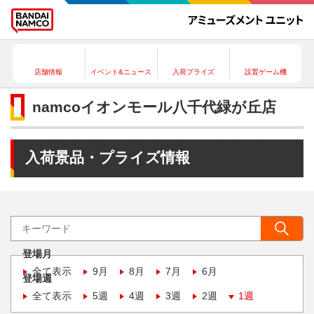
店舗情報
イベント&ニュース
入荷プライズ
設置ゲーム機
namcoイオンモール八千代緑が丘店
入荷景品・プライズ情報
登場月
全て表示
9月
8月
7月
6月
登場週
全て表示
5週
4週
3週
2週
1週