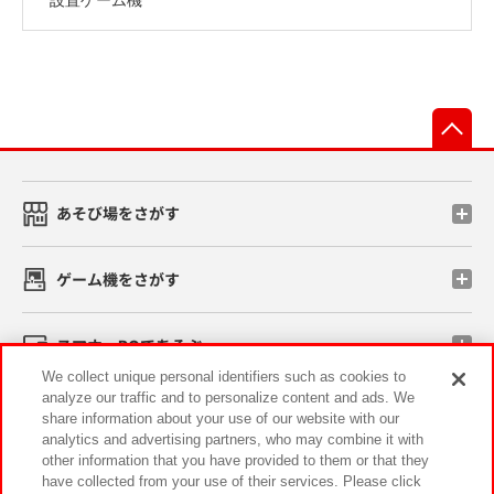
先
あそび場をさがす
ゲーム機をさがす
スマホ・PCであそぶ
We collect unique personal identifiers such as cookies to
analyze our traffic and to personalize content and ads. We
イベント・キャンペーン
share information about your use of our website with our
analytics and advertising partners, who may combine it with
other information that you have provided to them or that they
have collected from your use of their services. Please click